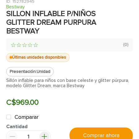
7
.
cerradura
:
152782945
Bestway
8
.
azulejo
SILLON INFLABLE P/NIÑOS
GLITTER DREAM PURPURA
9
.
pantry
BESTWAY
10
.
puerta
☆
☆
☆
☆
☆
(
0
)
Últimas unidades disponibles
Presentación:
Unidad
Sillón inflable para niños con base celeste y glitter púrpura,
modelo Glitter Dream, marca Bestway
C$
969
.
00
Comparar
Cantidad
Comprar ahora