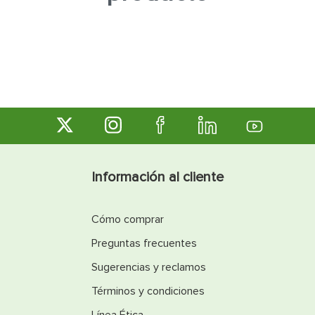
7
.
inodoro
8
.
azulejo
9
.
puerta
10
.
pantry
Información al cliente
Cómo comprar
Preguntas frecuentes
Sugerencias y reclamos
Términos y condiciones