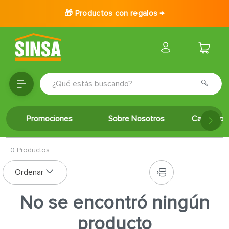
🎁 Productos con regalos →
¿Qué estás buscando?
TÉRMINOS MÁS BUSCADOS
Promociones
Sobre Nosotros
Catálogo 
1
.
porcelanato
2
.
ceramica
0
Productos
3
.
puertas
4
.
baldosa
5
.
cerradura
No se encontró ningún
6
.
fachaleta
producto