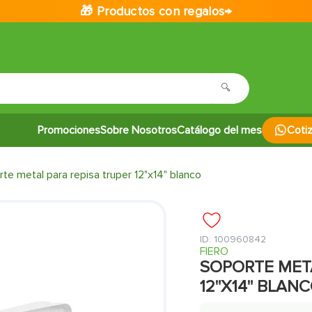
🎁 Productos con regalos→
Promociones
Sobre Nosotros
Catálogo del mes
Coti
te metal para repisa truper 12"x14" blanco
:
100960842
FIERO
SOPORTE META
12"X14" BLAN