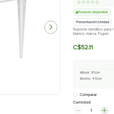
☆
☆
☆
☆
☆
Producto disponible
Presentación:
Unidad
Soporte metálico para r
blanco, marca Truper.
C$
52
.
11
Altura
:
30
cm
Ancho
:
4.5
cm
Comparar
Cantidad