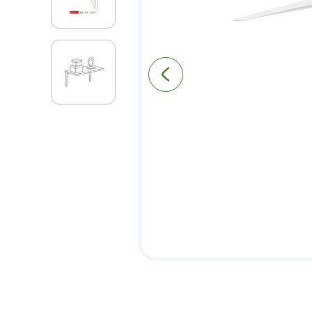
9
.
pantry
10
.
puerta