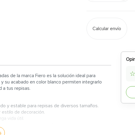
Calcular envío
Opin
das de la marca Fiero es la solución ideal para
 y su acabado en color blanco permiten integrarlo
 a tus repisas.
ido y estable para repisas de diversos tamaños.
 estilo de decoración.
ga vida útil.
 para una variedad de aplicaciones.
s