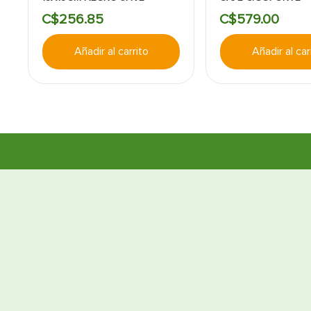
C$
256
.
85
C$
579
.
00
Añadir al carrito
Añadir al car