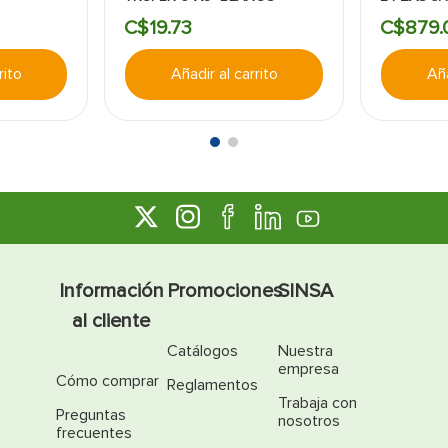
CUADRO
C$
19
.
73
C$
879
.
rito
Añadir al carrito
Aña
Información
Promociones
SINSA
al cliente
Catálogos
Nuestra
empresa
Cómo comprar
Reglamentos
Trabaja con
Preguntas
nosotros
frecuentes