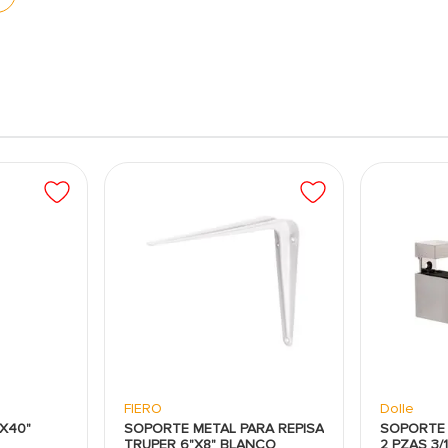
a una larga vida útil y resistencia a condiciones
iencia limpia y moderna, adecuada para cualquier
nstalación rápida y segura.
 oficinas y otros espacios residenciales o
FIERO
Dolle
0X40"
SOPORTE METAL PARA REPISA
SOPORTE 
TRUPER 6"X8" BLANCO
2 PZAS 3/