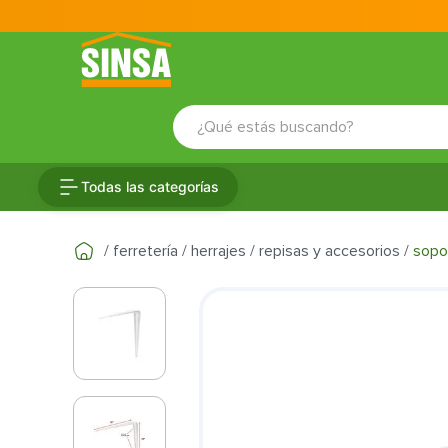
¿Qué estás buscando?
TÉRMINOS MÁS BUSCADOS
Todas las categorías
1
.
porcelanato
2
.
ceramica
ferretería
herrajes
repisas y accesorios
sopor
3
.
baldosa
4
.
puertas
5
.
fachaleta
6
.
inodoro
7
.
cerradura
8
.
azulejo