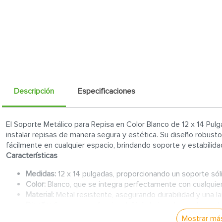
Descripción
Especificaciones
El Soporte Metálico para Repisa en Color Blanco de 12 x 14 Pulga
instalar repisas de manera segura y estética. Su diseño robusto
fácilmente en cualquier espacio, brindando soporte y estabilidad
Características
Medidas:
12 x 14 pulgadas, proporcionando un soporte sól
Color:
Blanco, que se integra perfectamente con cualquier
Material:
Metal resistente, asegurando durabilidad y una lar
Diseño:
Compacto y funcional, fácil de instalar y adecuado
Mostrar má