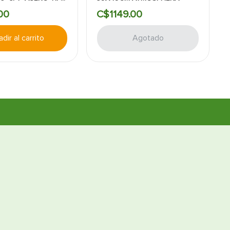
00
C$
1149
.
00
dir al carrito
Agotado