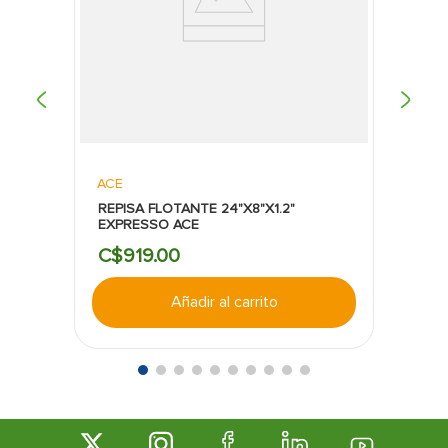
Ideal para múltiples aplicaciones:
Perfecto para
proyectos de decoración, organización y
remodelación.
Calidad respaldada por Truper:
Marca
reconocida por fabricar herramientas y
accesorios duraderos, funcionales y confiables.
ACE
REPISA FLOTANTE 24"X8"X1.2"
EXPRESSO ACE
C$
919
.
00
Añadir al carrito