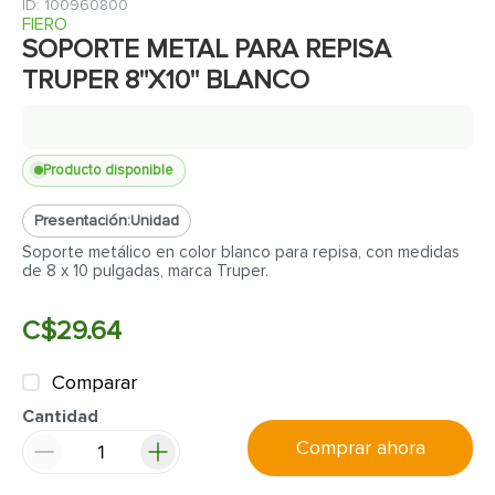
7
.
cerradura
:
100960800
FIERO
8
.
azulejo
SOPORTE METAL PARA REPISA
TRUPER 8"X10" BLANCO
9
.
pantry
10
.
puerta
Producto disponible
Presentación:
Unidad
Soporte metálico en color blanco para repisa, con medidas
de 8 x 10 pulgadas, marca Truper.
C$
29
.
64
Comparar
Cantidad
Comprar ahora