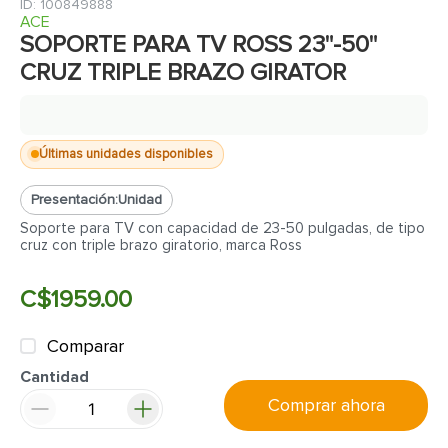
7
.
fachaleta
:
100849888
ACE
8
.
inodoro
SOPORTE PARA TV ROSS 23"-50"
CRUZ TRIPLE BRAZO GIRATOR
9
.
puerta
10
.
pantry
Últimas unidades disponibles
Presentación:
Unidad
Soporte para TV con capacidad de 23-50 pulgadas, de tipo
cruz con triple brazo giratorio, marca Ross
C$
1959
.
00
Comparar
Cantidad
Comprar ahora