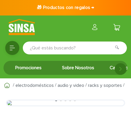
🎁 Productos con regalos →
¿Qué estás buscando?
TÉRMINOS MÁS BUSCADOS
Promociones
Sobre Nosotros
Catálogo 
1
.
porcelanato
2
.
ceramica
electrodomésticos
audio y video
racks y soportes
3
.
baldosa
4
.
puertas
5
.
cerradura
6
.
azulejo