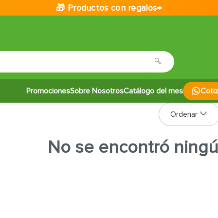
🎁 Productos con regalos→
Promociones
Sobre Nosotros
Catálogo del mes
Coti
No se encontró ning