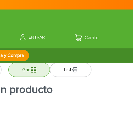
ENTRAR
za y Compra
Grid
List
ún producto