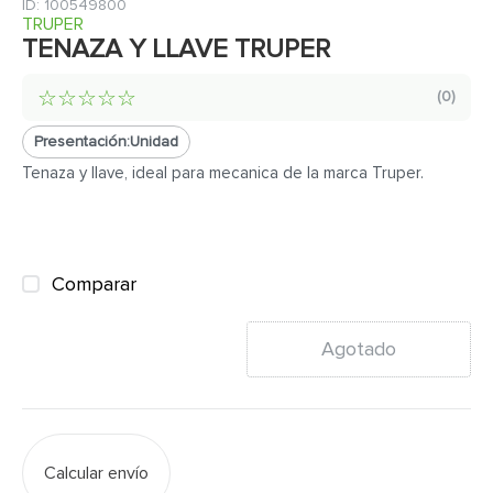
7
.
inodoro
:
100549800
TRUPER
8
.
azulejo
TENAZA Y LLAVE TRUPER
9
.
puerta
☆
☆
☆
☆
☆
(
0
)
10
.
pantry
Presentación:
Unidad
Tenaza y llave, ideal para mecanica de la marca Truper.
Comparar
Agotado
Calcular envío