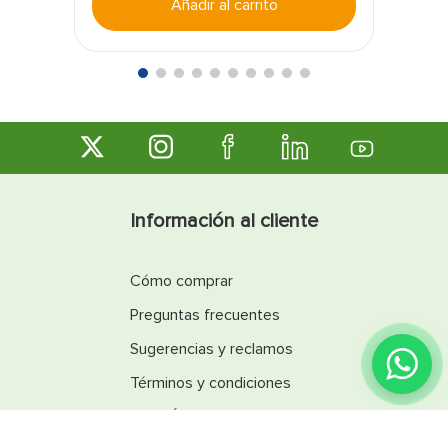
Añadir al carrito
mayor control.
Versatilidad y practicidad en el taller:
Ideal para
mecánicos, técnicos y usuarios que buscan una
herramienta resistente, funcional y fácil de usar
en diversas aplicaciones.
Información al cliente
Cómo comprar
Preguntas frecuentes
Sugerencias y reclamos
¿Encontraste lo que
buscabas?
Términos y condiciones
Línea Ética