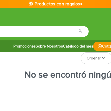
🎁 Productos con regalos→
Promociones
Sobre Nosotros
Catálogo del mes
Coti
No se encontró ning