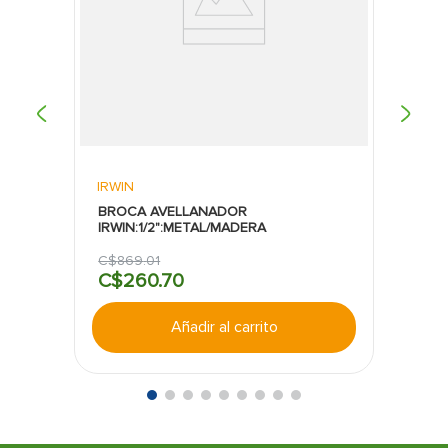
en diversos materiales metálicos.
Durabilidad y Resistencia:
Su construcción con
aleación de cromo molibdeno asegura una larga
vida útil, incluso bajo condiciones de uso
intensivo.
Comodidad y Seguridad:
El mango forrado con
doble plastisol proporciona un agarre firme y
cómodo, reduciendo la posibilidad de
deslizamientos y accidentes durante su uso.
IRWIN
BROCA AVELLANADOR
IRWIN:1/2":METAL/MADERA
C$
869
.
01
C$
260
.
70
Añadir al carrito