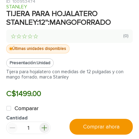
7
.
inodoro
:
100953474
STANLEY
8
.
azulejo
TIJERA PARA HOJALATERO
STANLEY:12":MANGOFORRADO
9
.
puerta
10
.
pantry
☆
☆
☆
☆
☆
(
0
)
Últimas unidades disponibles
Presentación:
Unidad
Tijera para hojalatero con medidas de 12 pulgadas y con
mango forrado, marca Stanley
C$
1499
.
00
Comparar
Cantidad
Comprar ahora