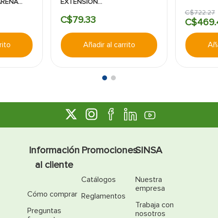
ARENA
EXTENSION
EAGLE:15AMP:250VAC:POLARIZADO
C$
722
.
27
C$
79
.
33
C$
469
.
rito
Añadir al carrito
Aña
Información
Promociones
SINSA
al cliente
Catálogos
Nuestra
empresa
Cómo comprar
Reglamentos
Trabaja con
Preguntas
nosotros