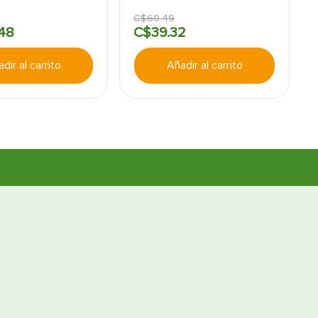
EAGLE
C$
60
.
49
48
C$
39
.
32
dir al carrito
Añadir al carrito