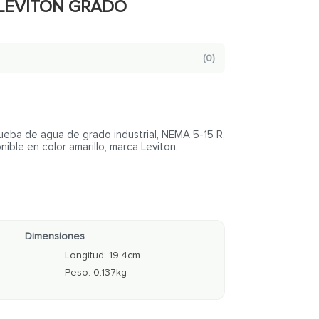
 LEVITON GRADO
(
0
)
eba de agua de grado industrial, NEMA 5-15 R,
nible en color amarillo, marca Leviton.
Dimensiones
Longitud
:
19.4
cm
Peso
:
0.137
kg