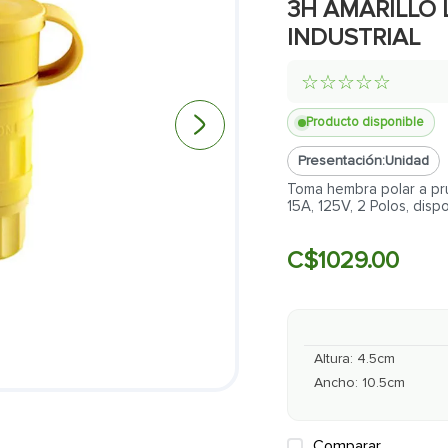
3H AMARILLO
INDUSTRIAL
☆
☆
☆
☆
☆
Producto disponible
Presentación:
Unidad
Toma hembra polar a pru
15A, 125V, 2 Polos, dispo
C$
1029
.
00
Altura
:
4.5
cm
Ancho
:
10.5
cm
Comparar