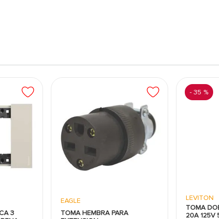
-
35 %
LEVITON
EAGLE
TOMA DOB
CA 3
TOMA HEMBRA PARA
20A 125V 