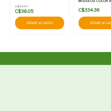
MODULOS COLOR 
LIVING NOW
C$
58
.
54
C$
334
.
36
C$
38
.
05
Añadir al carrito
Añadir al car