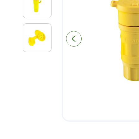
9
.
pantry
10
.
puerta