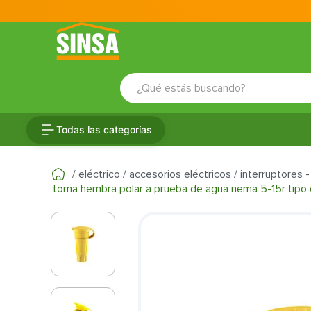
¿Qué estás buscando?
TÉRMINOS MÁS BUSCADOS
Todas las categorías
1
.
porcelanato
2
.
ceramica
eléctrico
accesorios eléctricos
interruptores -
toma hembra polar a prueba de agua nema 5-15r tipo ex
3
.
baldosa
4
.
puertas
5
.
fachaleta
6
.
inodoro
7
.
cerradura
8
.
azulejo