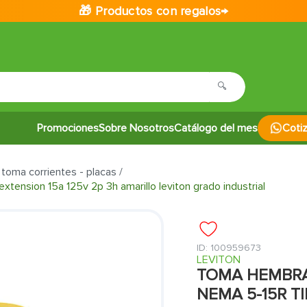
🎁 Productos con regalos→
Promociones
Sobre Nosotros
Catálogo del mes
Coti
 toma corrientes - placas
tension 15a 125v 2p 3h amarillo leviton grado industrial
:
100959673
LEVITON
TOMA HEMBRA
NEMA 5-15R T