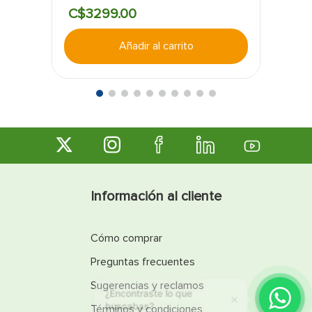
Durabilidad para entornos profesionales:
C$
3299
.
00
Construida con materiales de alta calidad que
aseguran una larga vida útil y un funcionamiento
Añadir al carrito
constante en trabajos demandantes.
Información al cliente
Cómo comprar
Preguntas frecuentes
Sugerencias y reclamos
¿Encontraste lo que
buscabas?
Términos y condiciones