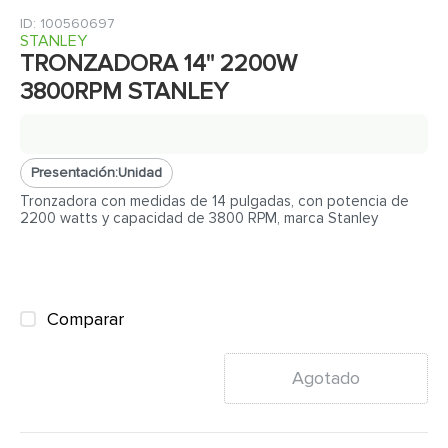
7
.
fachaleta
:
100560697
8
.
azulejo
STANLEY
TRONZADORA 14" 2200W
9
.
pantry
3800RPM STANLEY
10
.
puerta
Presentación:
Unidad
Tronzadora con medidas de 14 pulgadas, con potencia de
2200 watts y capacidad de 3800 RPM, marca Stanley
Comparar
Agotado