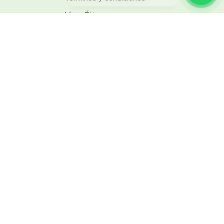
Línea Ética
Promociones
Catálogos
Reglamentos
SINSA
Nuestra empresa
Trabaja con nosotros
SINSA Design
Nuestras tiendas