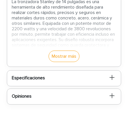
La tronzadora Stanley de 14 pulgadas es una
herramienta de alto rendimiento diseñada para
realizar cortes rápidos, precisos y seguros en
materiales duros como concreto, acero, cerámica y
otros similares. Equipada con un potente motor de
2200 watts y una velocidad de 3800 revoluciones
por minuto, permite trabajar con eficiencia incluso en
aplicaciones exigentes. Su diseño robusto incorpora
sistemas de seguridad como guarda protectora y
deflector de chispas, además de una mordaza de
ajuste rápido que garantiza estabilidad y precisión en
Mostrar más
cada corte, convirtiéndola en una excelente opción
para profesionales de la construcción, remodelación
y mantenimiento industrial.
Especificaciones
Características
Disco de 14 pulgadas para cortes de gran
Opiniones
capacidad:
Permite trabajar con materiales de
mayor grosor y realizar cortes amplios y
uniformes, optimizando el tiempo de trabajo.
Motor potente de 2200 watts:
Ofrece la
fuerza necesaria para enfrentar materiales
duros y exigentes, manteniendo un