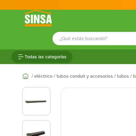
¿Qué estás buscando?
TÉRMINOS MÁS BUSCADOS
Todas las categorías
1
.
porcelanato
2
.
ceramica
eléctrico
tubos conduit y accesorios
tubos
t
3
.
baldosa
4
.
puertas
5
.
fachaleta
6
.
inodoro
7
.
cerradura
8
.
azulejo