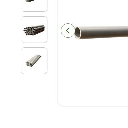
9
.
pantry
10
.
puerta