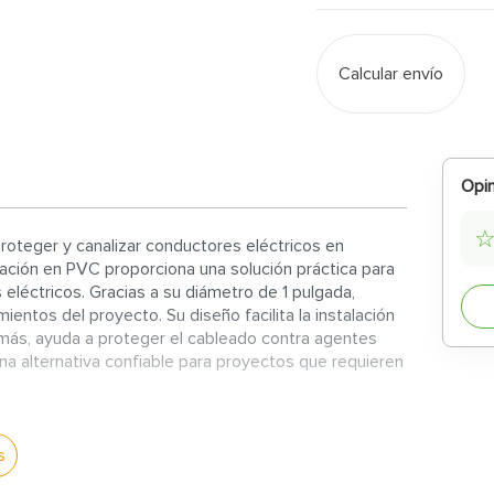
Calcular envío
Opin
oteger y canalizar conductores eléctricos en
icación en PVC proporciona una solución práctica para
s eléctricos. Gracias a su diámetro de 1 pulgada,
ientos del proyecto. Su diseño facilita la instalación
más, ayuda a proteger el cableado contra agentes
a alternativa confiable para proyectos que requieren
radera para la protección y organización del cableado
s