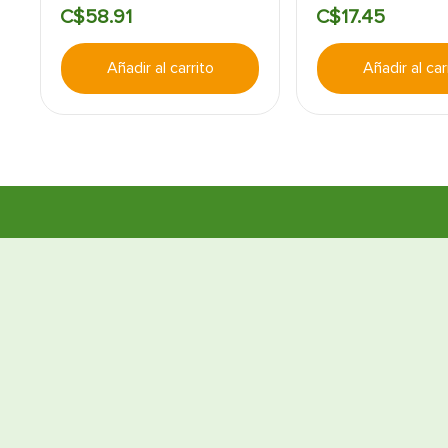
C$
58
.
91
C$
17
.
45
Añadir al carrito
Añadir al car