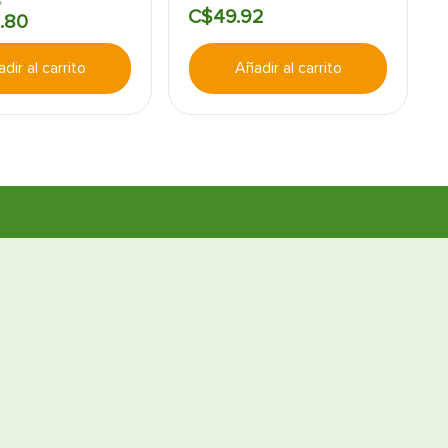
8
C$
49
.
92
.
80
dir al carrito
Añadir al carrito