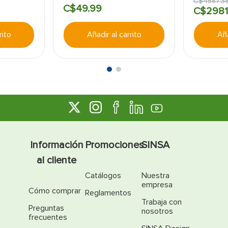
C$
4587
.
3
C$
49
.
99
C$
2981
rito
Añadir al carrito
Aña
Información
Promociones
SINSA
al cliente
Catálogos
Nuestra
empresa
Cómo comprar
Reglamentos
Trabaja con
Preguntas
nosotros
frecuentes