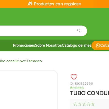
🎁 Productos con regalos→
Promociones
Sobre Nosotros
Catálogo del mes
Coti
ubo conduit pvc:1 amanco
:
100952666
Amanco
TUBO CONDUI
☆
☆
☆
☆
☆