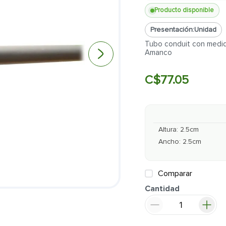
Producto disponible
Presentación:
Unidad
Tubo conduit con medid
Amanco
C$
77
.
05
Altura
:
2.5
cm
Ancho
:
2.5
cm
Comparar
Cantidad