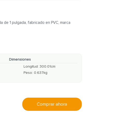
a de 1 pulgada, fabricado en PVC, marca
Dimensiones
Longitud
:
300.01
cm
Peso
:
0.637
kg
Comprar ahora