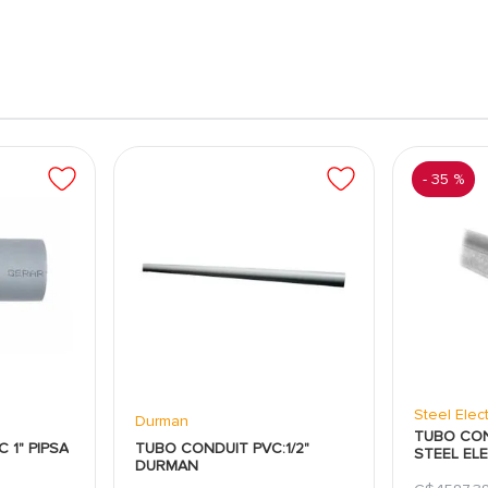
es eléctricos, adaptándose a múltiples necesidades
onductores protegidos y organizados dentro del
ara aplicaciones residenciales, comerciales e
bles.
-
35 %
uardar el cableado frente a factores que pueden
zación de los conductores, favoreciendo trabajos
ntos tipos de proyectos eléctricos gracias a su
e una alternativa práctica para instalaciones que
Steel Elect
Durman
TUBO CON
 1" PIPSA
TUBO CONDUIT PVC:1/2"
STEEL EL
DURMAN