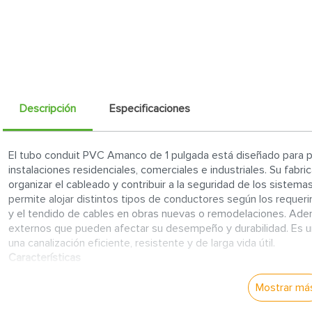
Descripción
Especificaciones
El tubo conduit PVC Amanco de 1 pulgada está diseñado para pr
instalaciones residenciales, comerciales e industriales. Su fabr
organizar el cableado y contribuir a la seguridad de los sistema
permite alojar distintos tipos de conductores según los requerim
y el tendido de cables en obras nuevas o remodelaciones. Ade
externos que pueden afectar su desempeño y durabilidad. Es un
una canalización eficiente, resistente y de larga vida útil.
Características
Fabricado en PVC resistente:
Proporciona una solución du
Mostrar má
eléctrico en diferentes aplicaciones.