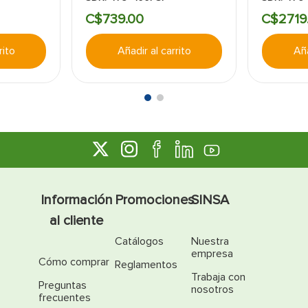
C$
739
.
00
C$
2719
rito
Añadir al carrito
Aña
Información
Promociones
SINSA
al cliente
Catálogos
Nuestra
empresa
Cómo comprar
Reglamentos
Trabaja con
Preguntas
nosotros
frecuentes