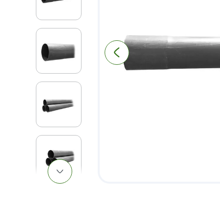
9
.
pantry
10
.
abanico