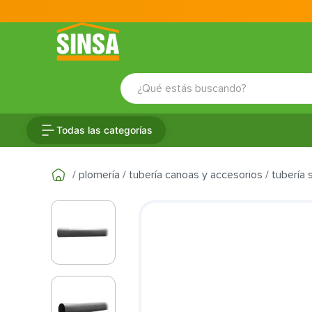
¿Qué estás buscando?
TÉRMINOS MÁS BUSCADOS
Todas las categorías
1
.
porcelanato
2
.
ceramica
plomería
tubería canoas y accesorios
tubería s
3
.
baldosa
4
.
puertas
5
.
cerradura
6
.
inodoro
7
.
fachaleta
8
.
azulejo