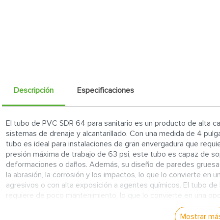
Descripción
Especificaciones
El tubo de PVC SDR 64 para sanitario es un producto de alta cal
sistemas de drenaje y alcantarillado. Con una medida de 4 pul
tubo es ideal para instalaciones de gran envergadura que requi
presión máxima de trabajo de 63 psi, este tubo es capaz de sop
deformaciones o daños. Además, su diseño de paredes gruesas 
la abrasión, la corrosión y los impactos, lo que lo convierte en 
agresivos o con alta exposición a agentes químicos. El tubo de 
requiere de poco mantenimiento, lo que lo convierte en una op
construcción y renovación. Su diseño de acoplamiento hermétic
elementos del sistema, lo que garantiza una óptima eficiencia
Mostrar má