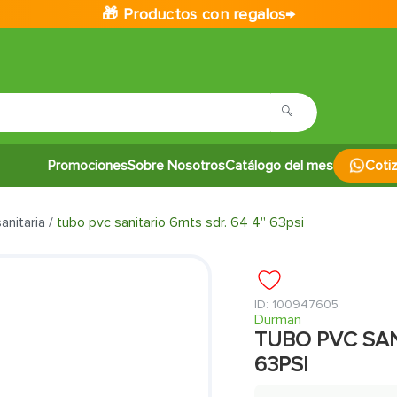
🎁 Productos con regalos→
Promociones
Sobre Nosotros
Catálogo del mes
Coti
anitaria
tubo pvc sanitario 6mts sdr. 64 4'' 63psi
:
100947605
Durman
TUBO PVC SANI
63PSI