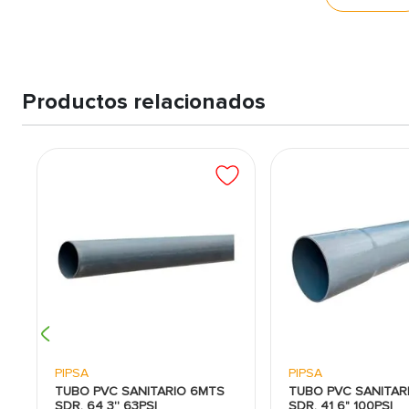
para sanitario es un producto de alta calidad y resistencia, di
de drenaje y alcantarillado más exigentes. Con su excelente resis
tubo es una opción confiable y duradera para cualquier proyect
Productos relacionados
PIPSA
PIPSA
TUBO PVC SANITARIO 6MTS
TUBO PVC SANITAR
SDR. 64 3'' 63PSI
SDR. 41 6" 100PSI