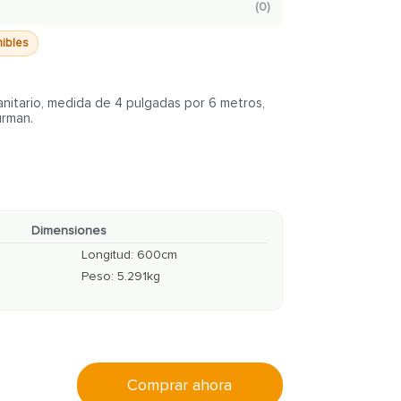
(
0
)
nibles
anitario, medida de 4 pulgadas por 6 metros,
urman.
Dimensiones
Longitud
:
600
cm
Peso
:
5.291
kg
Comprar ahora