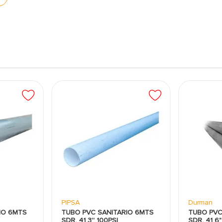
señado para satisfacer las necesidades de los sistemas
tencia a la presión, la abrasión y la corrosión, este
o de construcción o renovación.
PIPSA
Durman
IO 6MTS
TUBO PVC SANITARIO 6MTS
TUBO PVC
SDR. 41 3'' 100PSI
SDR. 41 6"