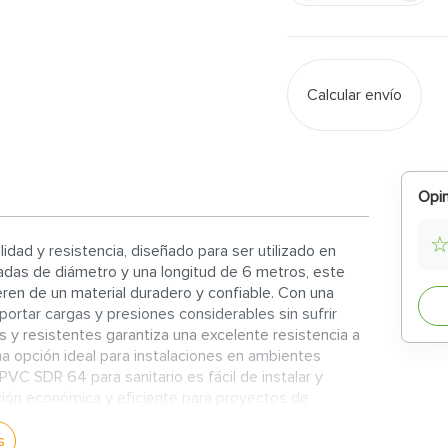
Calcular envío
Opin
idad y resistencia, diseñado para ser utilizado en
gadas de diámetro y una longitud de 6 metros, este
eren de un material duradero y confiable. Con una
ortar cargas y presiones considerables sin sufrir
y resistentes garantiza una excelente resistencia a
una opción ideal para instalaciones en ambientes
PVC SDR 64 para sanitario es fácil de instalar y
ción económica y eficiente para proyectos de
o permite una conexión segura y confiable con otros
 y rendimiento. En resumen, el tubo de PVC SDR 64
s