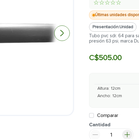
☆
☆
☆
☆
☆
Últimas unidades dispo
Presentación:
Unidad
Tubo pvc sdr. 64 para s
presión 63 psi, marca D
C$
505
.
00
Altura
:
12
cm
Ancho
:
12
cm
Comparar
Cantidad