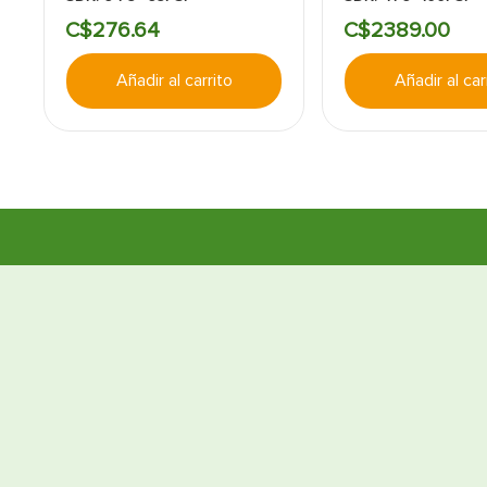
C$
276
.
64
C$
2389
.
00
Añadir al carrito
Añadir al car