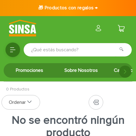
🎁 Productos con regalos →
¿Qué estás buscando?
TÉRMINOS MÁS BUSCADOS
Promociones
Sobre Nosotros
Catálogo 
1
.
porcelanato
2
.
ceramica
0
Productos
3
.
baldosa
4
.
puertas
5
.
cerradura
No se encontró ningún
6
.
azulejo
producto