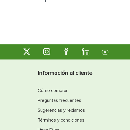
7
.
fachaleta
8
.
inodoro
9
.
puerta
10
.
pantry
Información al cliente
Cómo comprar
Preguntas frecuentes
Sugerencias y reclamos
Términos y condiciones