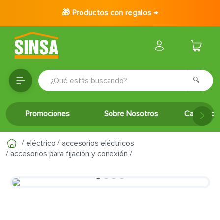
🎁 Productos con regalos →
¿Qué estás buscando?
TÉRMINOS MÁS BUSCADOS
Promociones
Sobre Nosotros
Catálogo 
1
.
porcelanato
2
.
ceramica
eléctrico
accesorios eléctricos
3
.
baldosa
accesorios para fijación y conexión
4
.
puertas
5
.
fachaleta
6
.
inodoro