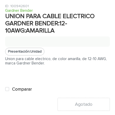
7
.
cerradura
:
100942601
8
.
azulejo
Gardner Bender
UNION PARA CABLE ELECTRICO
9
.
pantry
GARDNER BENDER:12-
10
.
puerta
10AWG:AMARILLA
Presentación:
Unidad
Union para cable electrico, de color amarilla, de 12-10 AWG,
marca Gardner Bender.
Comparar
Agotado