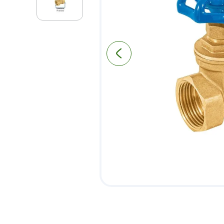
9
.
pantry
10
.
puerta