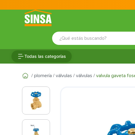
¿Qué estás buscando?
TÉRMINOS MÁS BUSCADOS
Todas las categorías
1
.
porcelanato
2
.
ceramica
plomería
válvulas
válvulas
valvula gaveta fos
3
.
baldosa
4
.
puertas
5
.
fachaleta
6
.
inodoro
7
.
cerradura
8
.
azulejo