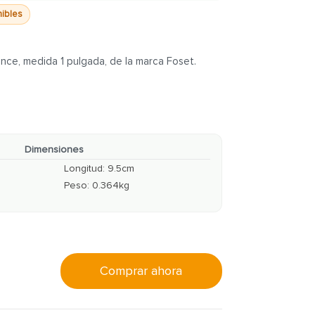
nibles
once, medida 1 pulgada, de la marca Foset.
Dimensiones
Longitud
:
9.5
cm
Peso
:
0.364
kg
Comprar ahora