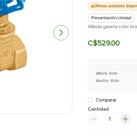
Últimas unidades dispo
Presentación:
Unidad
Válvula gaveta color br
C$
529
.
00
Altura
:
6
cm
Ancho
:
6
cm
Comparar
Cantidad