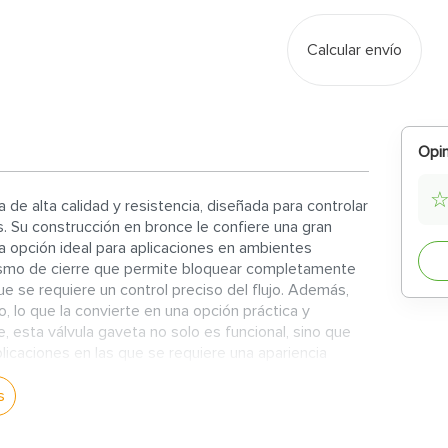
Calcular envío
Opin
 de alta calidad y resistencia, diseñada para controlar
s. Su construcción en bronce le confiere una gran
una opción ideal para aplicaciones en ambientes
ismo de cierre que permite bloquear completamente
 que se requiere un control preciso del flujo. Además,
, lo que la convierte en una opción práctica y
 esta válvula gaveta no solo es funcional, sino que
licaciones en las que se requiere una apariencia
nce de medida 1 pulgada es una pieza de alta calidad y
ier proyecto de plomería o ingeniería.
s