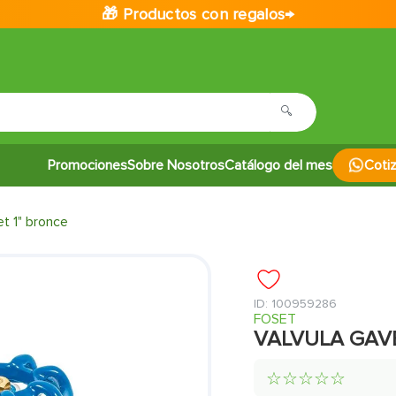
🎁 Productos con regalos→
Promociones
Sobre Nosotros
Catálogo del mes
Coti
et 1" bronce
:
100959286
FOSET
VALVULA GAVE
☆
☆
☆
☆
☆