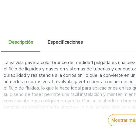
Descripción
Especificaciones
La válvula gaveta color bronce de medida 1 pulgada es una pieza
el flujo de líquidos y gases en sistemas de tuberías y conducto
durabilidad y resistencia a la corrosión, lo que la convierte en 
húmedos o corrosivos. La válvula gaveta cuenta con un mecan
el flujo de fluidos, lo que la hace ideal para aplicaciones en las
su diseño de foset permite una fácil instalación y mantenimiento
conveniente para cualquier proyecto. Con su acabado en bronce,
también es estéticamente atractiva, lo que la hace ideal para ap
elegante y sofisticada. En resumen, la válvula gaveta color bro
versatilidad, diseñada para satisfacer las necesidades de cualqu
Mostrar má