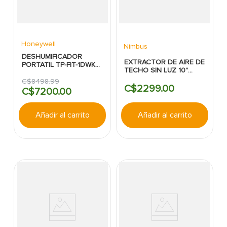
Honeywell
Nimbus
DESHUMIFICADOR
EXTRACTOR DE AIRE DE
PORTATIL TP-FIT-1DWK
TECHO SIN LUZ 10"
180W 25.3 PINTAS
118CFM 35W NIMBUS
HONEYWELL
C$
8498
.
99
C$
2299
.
00
C$
7200
.
00
Añadir al carrito
Añadir al carrito