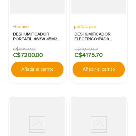
Hisense
perfect aire
DESHUMIFICADOR
DESHUMIFICADOR
PORTATIL 463W 45M2
ELECTRICO1PAD8
50PINTAS HISENSE
8PINTS (3.78LT) 100SFT
(10M2) PERFECT AIRE
C$
8998
.
99
C$
13
,
919
.
00
C$
7200
.
00
C$
4175
.
70
Añadir al carrito
Añadir al carrito