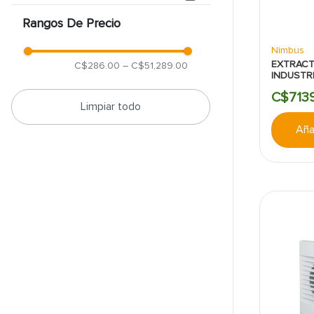
KOOPMAN
Rangos De Precio
Hisense
Mostrar 2 más
Nimbus
EXTRACT
C$286.00
–
C$51,289.00
INDUSTR
12PULGA
C$
713
Limpiar todo
Añad