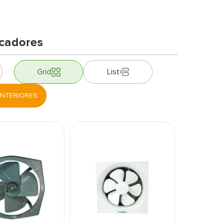
icadores
Grid
List
NTERIORES