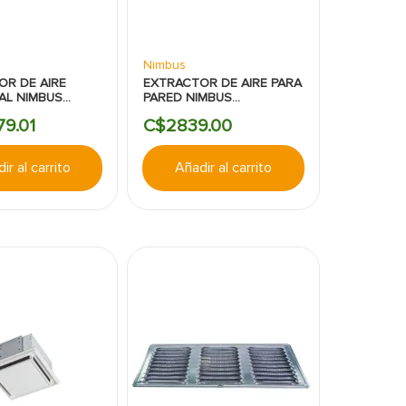
Nimbus
OR DE AIRE
EXTRACTOR DE AIRE PARA
AL NIMBUS
PARED NIMBUS
DAS 4030CFM
10PULGADAS 400CFM
79
.
01
C$
2839
.
00
ir al carrito
Añadir al carrito