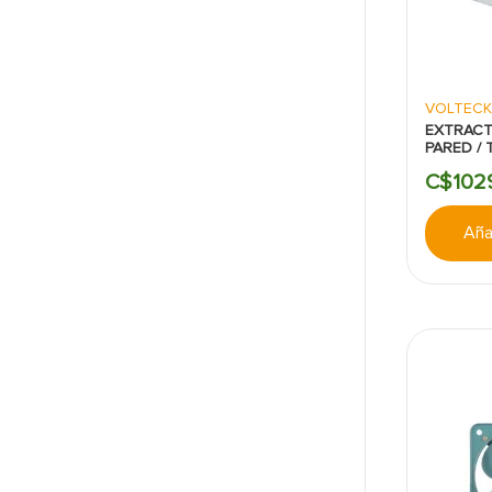
VOLTEC
EXTRACT
PARED / 
127V BL
C$
102
Añad