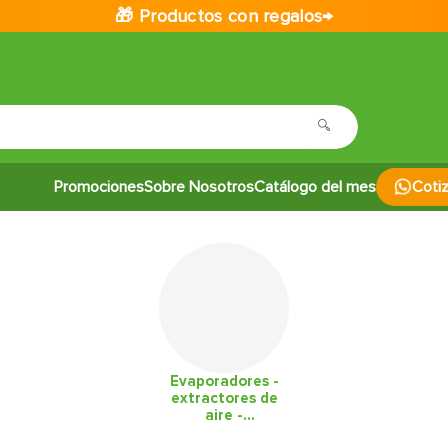
🎁 Productos con regalos→
Promociones
Sobre Nosotros
Catálogo del mes
Coti
Evaporadores -
extractores de
aire -
deshumificadores