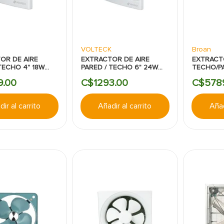
K
VOLTECK
Broan
OR DE AIRE
EXTRACTOR DE AIRE
EXTRACT
TECHO 4" 18W
PARED / TECHO 6" 24W
TECHO/P
ANCO VOLTECK
127V BLANCO VOLTECK
ESPACIO
9
.
00
C$
1293
.
00
C$
578
8.5"MOD
C/FILTRO
ACTIVAD
ir al carrito
Añadir al carrito
Añad