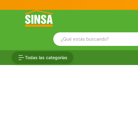
¿Qué estás buscando?
TÉRMINOS MÁS BUSCADOS
Todas las categorías
1
.
porcelanato
2
.
ceramica
3
.
baldosa
4
.
puertas
5
.
fachaleta
6
.
inodoro
7
.
cerradura
8
.
azulejo