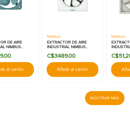
Nimbus
Nimbus
OR DE AIRE
EXTRACTOR DE AIRE
EXTRACT
IAL NIMBUS
INDUSTRIAL NIMBUS
INDUSTRI
DAS
12PULGADAS 582CFM
38PULGA
9
.
00
C$
3489
.
00
C$
51
,
2
ir al carrito
Añadir al carrito
Añad
MOSTRAR MÁS