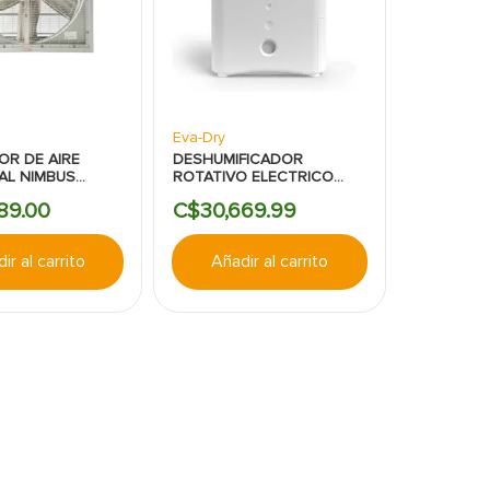
Eva-Dry
OR DE AIRE
DESHUMIFICADOR
AL NIMBUS
ROTATIVO ELECTRICO
DAS 18835CFM
120V 4000CF 2L 18IN EVA
89
.
00
C$
30
,
669
.
99
DRY
ir al carrito
Añadir al carrito