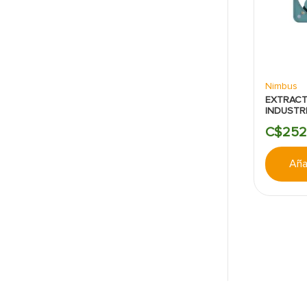
Nimbus
EXTRACT
INDUSTR
10PULGA
C$
252
Añad