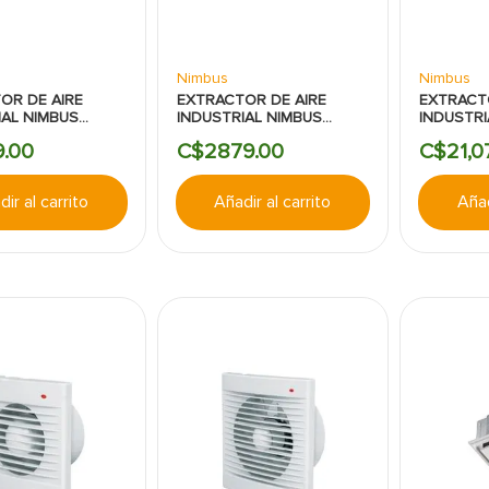
Nimbus
Nimbus
OR DE AIRE
EXTRACTOR DE AIRE
EXTRACT
IAL NIMBUS
INDUSTRIAL NIMBUS
INDUSTRI
DAS 1130CFM
10PULGADAS 400CFM
24PULGA
9
.
00
C$
2879
.
00
C$
21
,
0
ir al carrito
Añadir al carrito
Añad