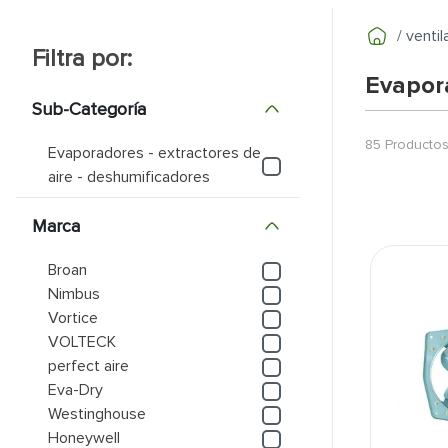
9
.
pantry
ventil
10
.
puerta
Evapora
Sub-Categoría
85
Producto
Evaporadores - extractores de
aire - deshumificadores
Marca
Broan
Nimbus
Vortice
VOLTECK
perfect aire
Eva-Dry
Westinghouse
Honeywell