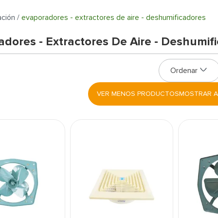
ación
evaporadores - extractores de aire - deshumificadores
dores - Extractores De Aire - Deshumif
s
MOSTRAR A