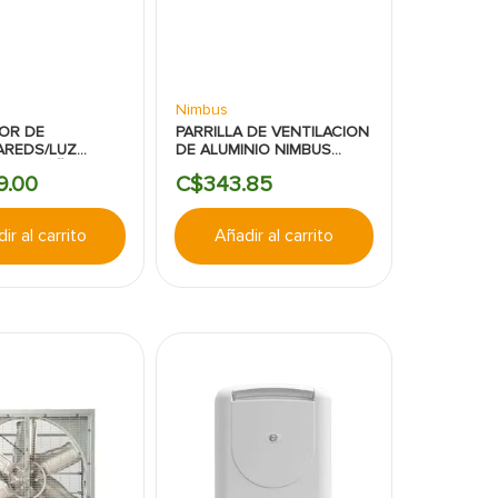
Nimbus
OR DE
PARRILLA DE VENTILACION
AREDS/LUZ
DE ALUMINIO NIMBUS
S PEQUEÑOS
6X16PULGADAS
9
.
00
C$
343
.
85
ELO 62NT
 DE CARBON
O BROAN
ir al carrito
Añadir al carrito