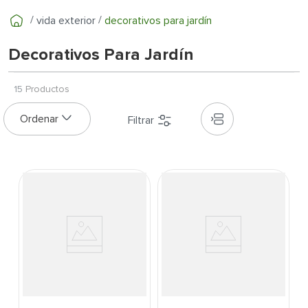
7
.
inodoro
vida exterior
decorativos para jardín
8
.
azulejo
9
.
puerta
Decorativos Para Jardín
10
.
pantry
15
Productos