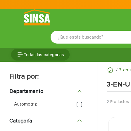
¿Qué estás buscando?
TÉRMINOS MÁS BUSCADOS
Todas las categorías
1
.
porcelanato
2
.
ceramica
3-en-
3
.
puertas
3-EN-
4
.
baldosa
Departamento
5
.
cerradura
2
Productos
Automotriz
6
.
fachaleta
Categoría
7
.
inodoro
8
.
azulejo