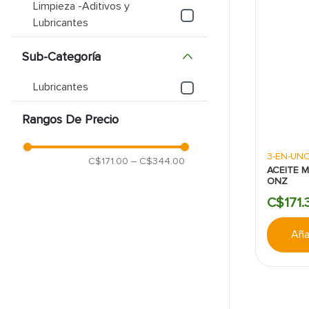
Limpieza -Aditivos y
Lubricantes
9
.
puerta
10
.
pantry
Sub-Categoría
Lubricantes
Rangos De Precio
3-EN-UN
C$171.00
–
C$344.00
ACEITE M
ONZ
C$
171
.
Añad