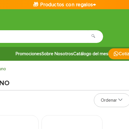
🎁 Productos con regalos→
Promociones
Sobre Nosotros
Catálogo del mes
Coti
uno
UNO