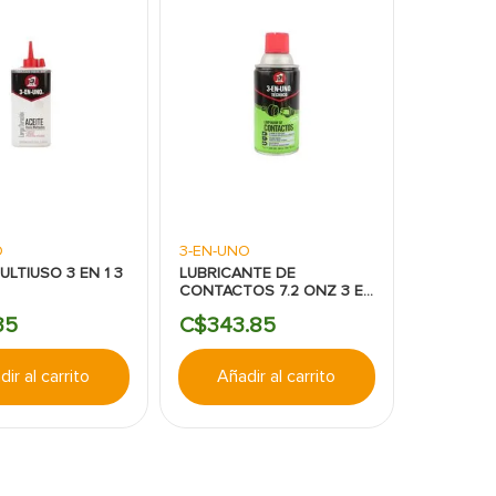
O
3-EN-UNO
ULTIUSO 3 EN 1 3
LUBRICANTE DE
CONTACTOS 7.2 ONZ 3 EN
1
35
C$
343
.
85
ir al carrito
Añadir al carrito