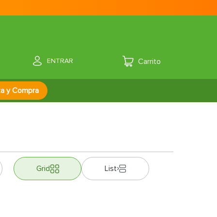
ENTRAR
za y Compra
Grid
List