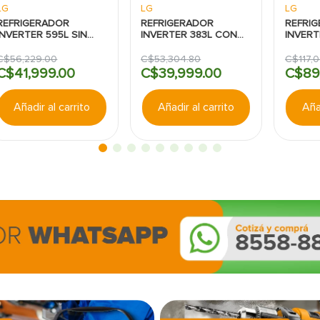
LG
LG
LG
REFRIGERADOR
REFRIGERADOR
REFRI
INVERTER 595L SIN
INVERTER 383L CON
INVER
DISPENSADOR LG
DISPENSADOR NEGRO
DOOR 7
LG
DISPE
C$
56
,
229
.
00
C$
53
,
304
.
80
C$
117
,
0
MATTE
C$
41
,
999
.
00
C$
39
,
999
.
00
C$
89
Añadir al carrito
Añadir al carrito
Añad