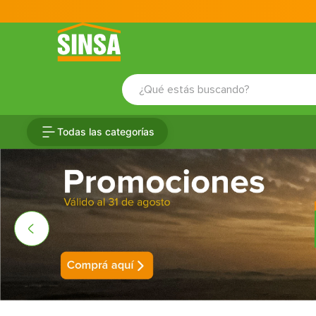
¿Qué estás buscando?
TÉRMINOS MÁS BUSCADOS
Todas las categorías
1
.
porcelanato
2
.
ceramica
3
.
baldosa
4
.
puertas
5
.
fachaleta
6
.
inodoro
7
.
cerradura
8
.
azulejo