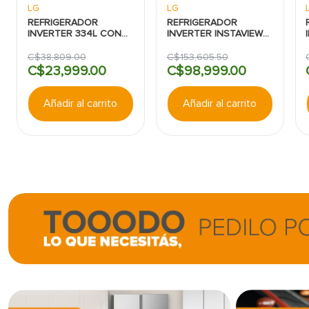
LG
LG
REFRIGERADOR
REFRIGERADOR
INVERTER 334L CON
INVERTER INSTAVIEW
DISPENSADOR SILVER
C/DISPENSADOR SBS
LG
CRAFT ICE 612L ACERO
C$
38
,
809
.
00
C$
153
,
605
.
50
LG
C$
23
,
999
.
00
C$
98
,
999
.
00
Añadir al carrito
Añadir al carrito