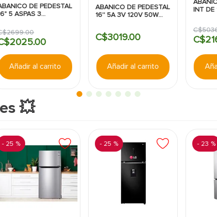
ABANIC
ABANICO DE PEDESTAL
ABANICO DE PEDESTAL
INT DE 
16" 5 ASPAS 3
16'' 5A 3V 120V 50W
NEGRO
VELOCIDADES 50W
BLANCO
WESTI
NEGRO
C$
503
WESTINGHOUSE
C$
2699
.
00
C$
3019
.
00
WESTINGHOUSE
C$
21
C$
2025
.
00
Añadir al carrito
Añadir al carrito
Añad
es 💥
-
25 %
-
25 %
-
23 %