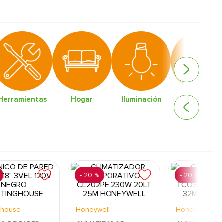
Herramientas
Hogar
Iluminación
Limpieza
-
20 %
-
20 %
ghouse
Honeywell
Honeywell