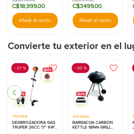
C$
26
,
119
.
00
C$
5370
.
50
C$
18
,
999
.
00
C$
3499
.
00
Añadir al carrito
Añadir al carrito
Convierte tu exterior en el lu
-
27 %
-
30 %
TRUPER
Grill Mark
DESBROZADORA GAS
BARBACOA CARBON
TRUPER 26CC 17" 1HP
KETTLE 18INN GRILL
HILO CURVA
MARK