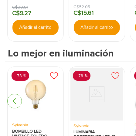
DECKER:5/32":PARA
CONCRETO, MADERA,
C$
52
.
05
C$
30
.
91
METAL
C$
15
.
61
C$
9
.
27
Añadir al carrito
Añadir al carrito
Lo mejor en iluminación
-
78 %
-
78 %
Sylvania
Sylvania
BOMBILLO LED
LUMINARIA