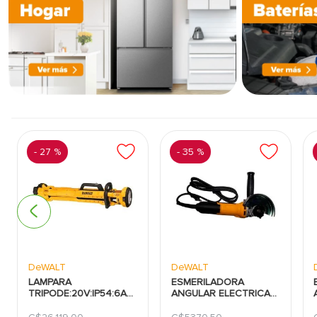
-
27 %
-
35 %
DeWALT
DeWALT
LAMPARA
ESMERILADORA
TRIPODE:20V:IP54:6AH:3000
ANGULAR ELECTRICA
LUMENS:DEWALT
DEWALT:4-1/2:750W