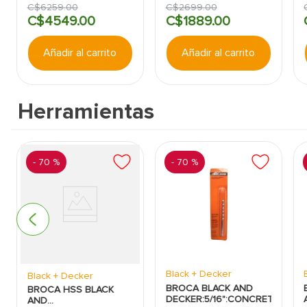
C$
6259
.
00
C$
2699
.
00
C$
4549
.
00
C$
1889
.
00
Añadir al carrito
Añadir al carrito
Herramientas
-
70 %
-
70 %
AR
Black + Decker
Black + Decker
BROCA BLACK AND
BROCA HSS BLACK
DECKER:5/16":CONCRETO
AND