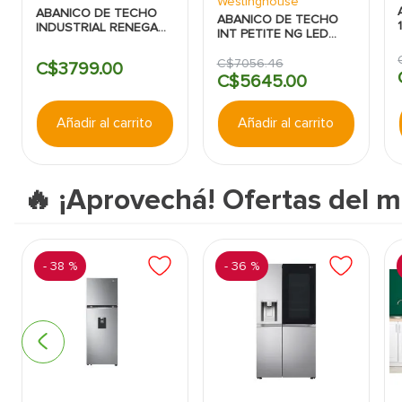
Westinghouse
ABANICO DE TECHO
ABANICO DE TECHO
INDUSTRIAL RENEGADE
INT PETITE NG LED
56" BLANCO
6CCT 30" 30W 110-
WESTINGHOUSE
240V BLANCO
C$
7056
.
46
C$
3799
.
00
C/CONTROL
C$
5645
.
00
WESTINGHOUSE
Añadir al carrito
Añadir al carrito
🔥 ¡Aprovechá! Ofertas del m
-
38 %
-
36 %