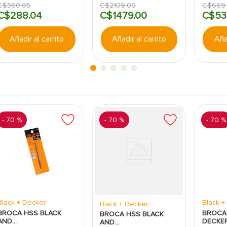
C$
360
.
05
C$
2109
.
00
C$
669
C$
288
.
04
C$
1479
.
00
C$
53
Añadir al carrito
Añadir al carrito
Añad
-
70 %
-
70 %
-
70 %
Black + Decker
Black +
Black + Decker
BROCA HSS BLACK
BROCA
BROCA HSS BLACK
AND
DECKER
AND