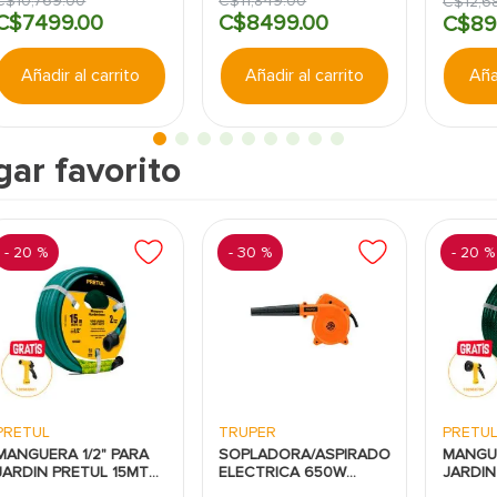
C$
10
,
769
.
00
C$
11
,
849
.
00
C$
12
,
6
C$
7499
.
00
C$
8499
.
00
C$
89
Añadir al carrito
Añadir al carrito
Añad
gar favorito
-
20 %
-
30 %
-
20 %
PRETUL
TRUPER
PRETU
MANGUERA 1/2" PARA
SOPLADORA/ASPIRADORA
MANGUE
JARDIN PRETUL 15MTS
ELECTRICA 650W
JARDIN
LIVIANO
TRUPER
REFOR