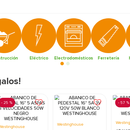
trucción
Eléctrico
Electrodomésticos
Ferretería
alos!
-
25 %
-
57 %
Westin
Westinghouse
Westinghouse