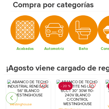
Compra por categorías
9
.
pantry
10
.
puerta
erior
Acabados
Automotriz
Baño
Cons
¡Agosto viene cargado de reg
-
20 %
Westinghouse