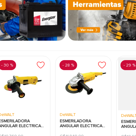
-
30 %
-
28 %
-
29 %
DeWALT
DeWALT
DeWAL
ESMERILADORA
ESMERILADORA
ESMER
ANGULAR ELECTRICA
ANGULAR ELECTRICA
ANGUL
DEWALT:4-1/2":1500W
DEWALT:7":2200W
DEWALT