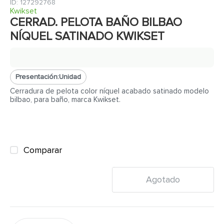
7
.
inodoro
:
127292768
Kwikset
8
.
azulejo
CERRAD. PELOTA BAÑO BILBAO
NÍQUEL SATINADO KWIKSET
9
.
puerta
10
.
pantry
Presentación:
Unidad
Cerradura de pelota color níquel acabado satinado modelo
bilbao, para baño, marca Kwikset.
Comparar
Agotado