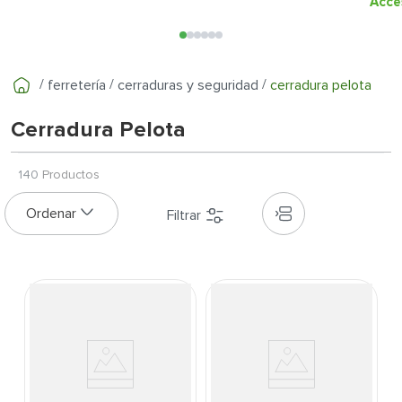
7
.
inodoro
Acce
8
.
azulejo
9
.
puerta
ferretería
cerraduras y seguridad
cerradura pelota
10
.
pantry
Cerradura Pelota
140
Productos