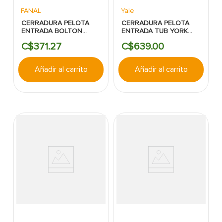
FANAL
Yale
CERRADURA PELOTA
CERRADURA PELOTA
ENTRADA BOLTON
ENTRADA TUB YORK
ACERO INOXIDABLE
COBRE YALE
C$
371
.
27
C$
639
.
00
FANAL
Añadir al carrito
Añadir al carrito