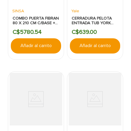
SINSA
Yale
COMBO PUERTA FIBRAN
CERRADURA PELOTA
80 X 210 CM C/BASE +
ENTRADA TUB YORK
MARCO + TOPE +
YALE ACERO
C$
5780
.
54
C$
639
.
00
CERRAD PELOTA
INOXIDABLE
BRONCE
Añadir al carrito
Añadir al carrito