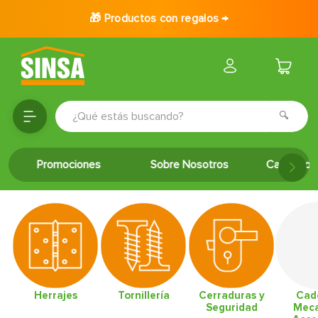
🎁 Productos con regalos →
¿Qué estás buscando?
TÉRMINOS MÁS BUSCADOS
Promociones
Sobre Nosotros
Catálogo 
1
.
porcelanato
2
.
ceramica
3
.
puertas
4
.
baldosa
5
.
cerradura
6
.
fachaleta
Herrajes
Tornillería
Cerraduras y
Cad
Seguridad
Meca