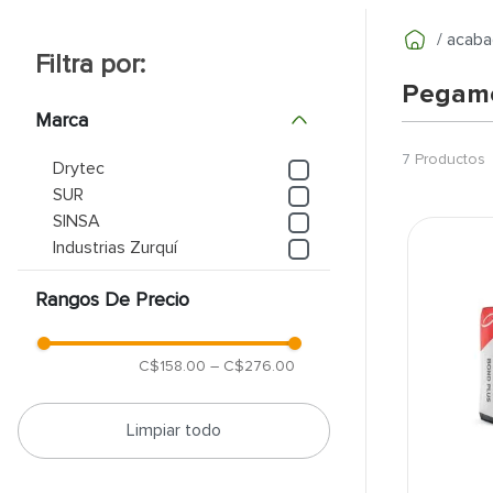
9
.
pantry
acaba
10
.
puerta
Pegame
Marca
7
Productos
Drytec
SUR
SINSA
Industrias Zurquí
Rangos De Precio
C$158.00
–
C$276.00
Limpiar todo