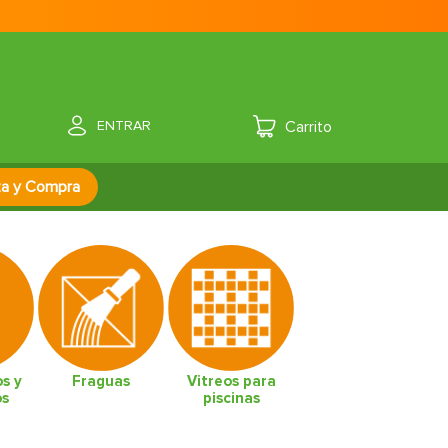
ENTRAR
za y Compra
s y
Fraguas
Vitreos para
os
piscinas