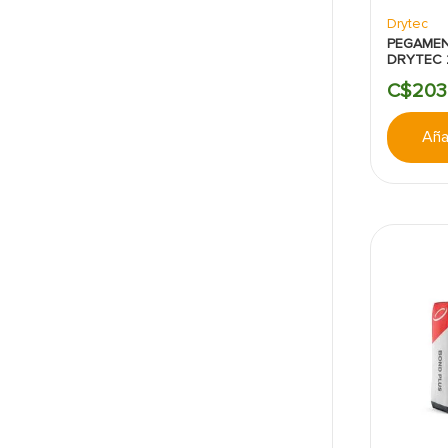
Drytec
PEGAME
DRYTEC 
C$
203
Añad