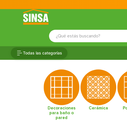
¿Qué estás buscando?
TÉRMINOS MÁS BUSCADOS
Todas las categorías
1
.
porcelanato
2
.
ceramica
3
.
baldosa
4
.
puertas
5
.
fachaleta
6
.
inodoro
Decoraciones
Cerámica
P
para baño o
7
.
cerradura
pared
8
.
azulejo