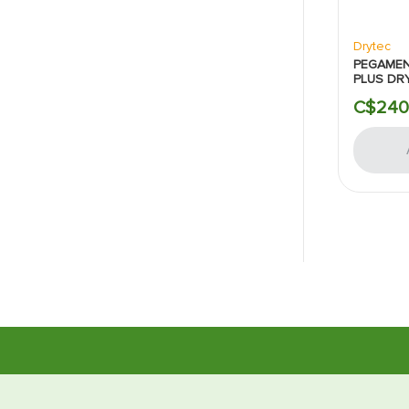
Drytec
PEGAME
PLUS DR
KILOGR
C$
240