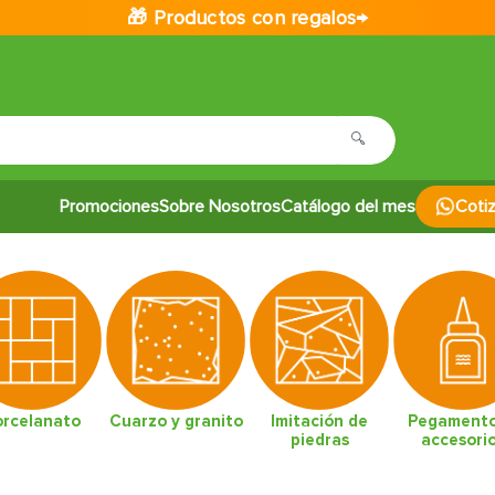
🎁 Productos con regalos→
Promociones
Sobre Nosotros
Catálogo del mes
Coti
orcelanato
Cuarzo y granito
Imitación de
Pegamento
piedras
accesori