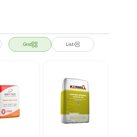
Grid
List