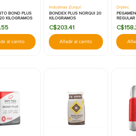
Industrias Zurquí
Drytec
NTO BOND PLUS
BONDEX PLUS NORQUI 20
PEGAMEN
20 KILOGRAMOS
KILOGRAMOS
REGULAR
KILOGRA
.
55
C$
203
.
41
C$
158
.
ir al carrito
Añadir al carrito
Añad