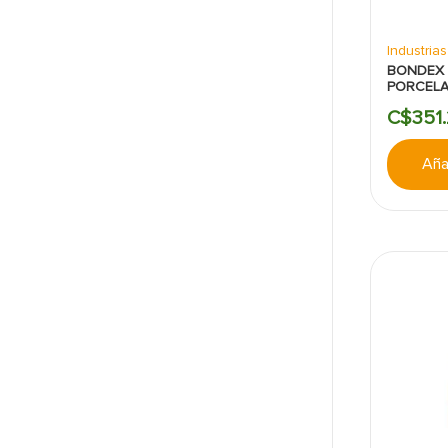
Industria
BONDEX 
PORCEL
GRIS 20
C$
351
.
Añad