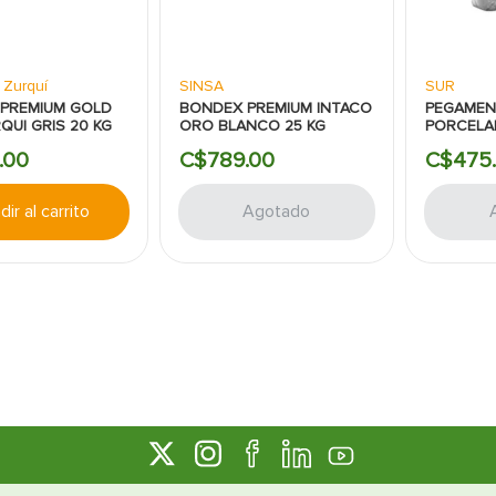
s Zurquí
SINSA
SUR
PREMIUM GOLD
BONDEX PREMIUM INTACO
PEGAMEN
QUI GRIS 20 KG
ORO BLANCO 25 KG
PORCELA
GRIS 20 
.
00
C$
789
.
00
C$
475
.
ir al carrito
Agotado