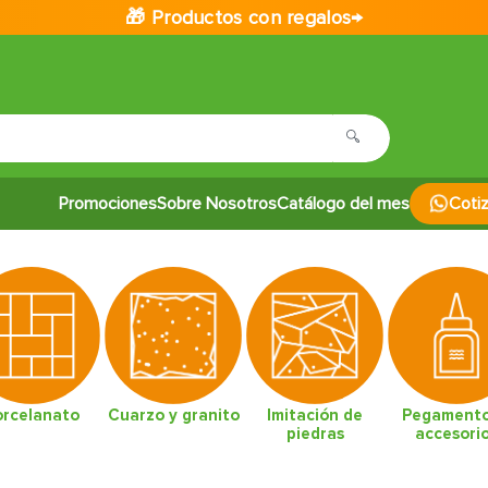
🎁 Productos con regalos→
Promociones
Sobre Nosotros
Catálogo del mes
Coti
orcelanato
Cuarzo y granito
Imitación de
Pegamento
piedras
accesori