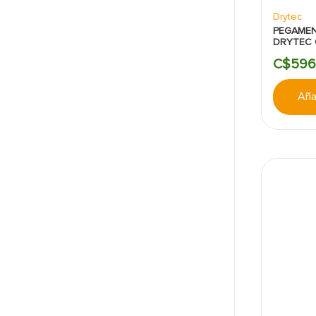
Drytec
PEGAMEN
DRYTEC 
KILOGR
C$
59
Añad