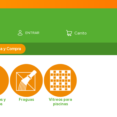
ENTRAR
za y Compra
s y
Fraguas
Vitreos para
os
piscinas