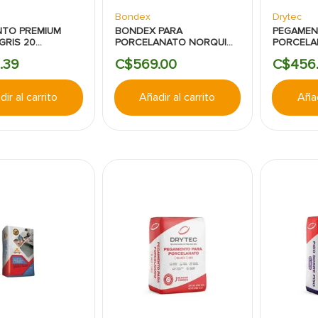
Bondex
Drytec
TO PREMIUM
BONDEX PARA
PEGAMEN
GRIS 20
PORCELANATO NORQUI
PORCELA
AMOS
GRIS 40 KILOGRAMOS
GRIS 40
6
.
39
C$
569
.
00
C$
456
ir al carrito
Añadir al carrito
Añad