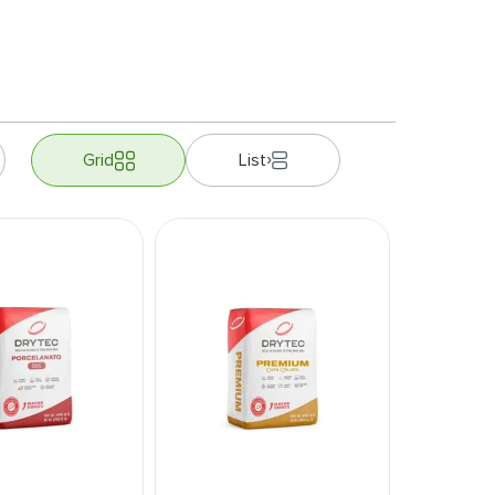
Grid
List