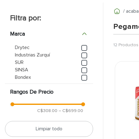
9
.
puerta
acaba
10
.
pantry
Pegame
Marca
12
Productos
Drytec
Industrias Zurquí
SUR
SINSA
Bondex
Rangos De Precio
C$308.00
–
C$699.00
Limpiar todo