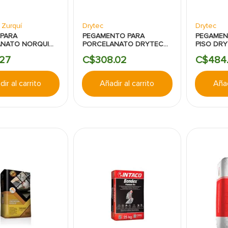
s Zurquí
Drytec
Drytec
PARA
PEGAMENTO PARA
PEGAMEN
ANATO NORQUI
PORCELANATO DRYTEC
PISO DRY
 KILOGRAMOS
GRIS 20 KILOGRAMOS
KILOGRA
27
C$
308
.
02
C$
484
.
ir al carrito
Añadir al carrito
Añad