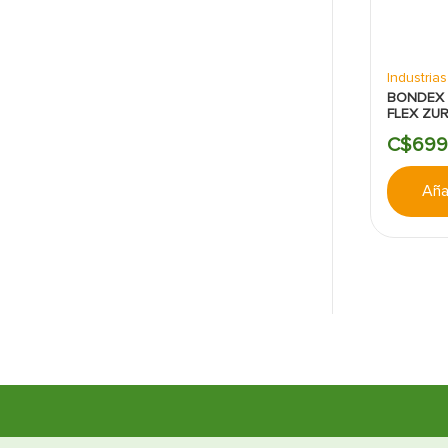
Industria
BONDEX 
FLEX ZUR
C$
699
Añad