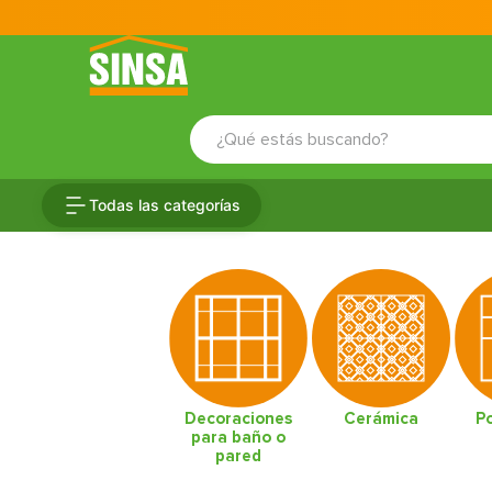
¿Qué estás buscando?
TÉRMINOS MÁS BUSCADOS
Todas las categorías
1
.
porcelanato
2
.
ceramica
3
.
puertas
4
.
baldosa
5
.
cerradura
6
.
fachaleta
Decoraciones
Cerámica
P
para baño o
7
.
inodoro
pared
8
.
azulejo