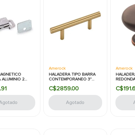
Amerock
Amerock
MAGNETICO
HALADERA TIPO BARRA
HALADER
 ALUMINIO 2
CONTEMPORANEO 3"
REDONDA 
LATEADO AMEROCK
DORADO AMEROCK
BRONCE 
.
91
C$
2859
.
00
C$
191
.
AMEROC
Agotado
Agotado