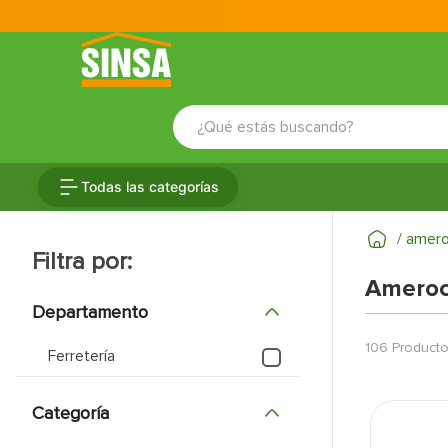
¿Qué estás buscando?
TÉRMINOS MÁS BUSCADOS
Todas las categorías
1
.
porcelanato
2
.
ceramica
amer
3
.
baldosa
Amero
4
.
puertas
Departamento
5
.
fachaleta
106
Product
Ferretería
6
.
inodoro
Categoría
7
.
cerradura
8
.
azulejo