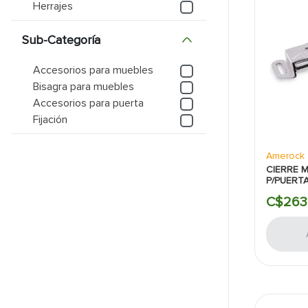
Herrajes
9
.
pantry
Sub-Categoría
10
.
puerta
Accesorios para muebles
Bisagra para muebles
Accesorios para puerta
Fijación
Amerock
CIERRE 
P/PUERTA
3/16" P
C$
263