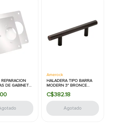
Amerock
 REPARACION
HALADERA TIPO BARRA
AS DE GABINETE
MODERN 3" BRONCE
QUEL SATINADO
ACEITADO AMEROCK
00
C$
382
.
18
K
Agotado
Agotado