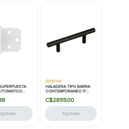
Amerock
 SUPERPUESTA
HALADERA TIPO BARRA
AUTOMATICO
CONTEMPORANEO 3"
3/4" BLANCO
NEGRO AMEROCK
38
C$
2859
.
00
K
Agotado
Agotado