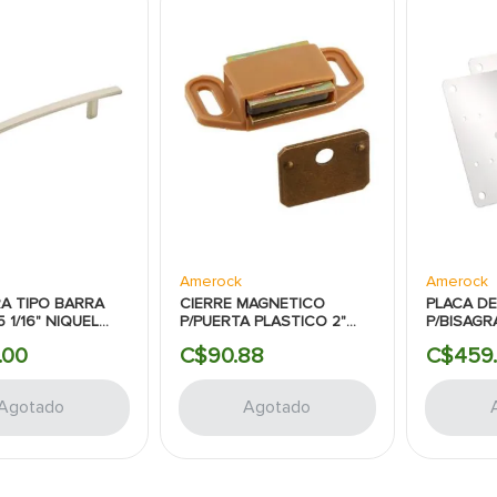
Amerock
Amerock
A TIPO BARRA
CIERRE MAGNETICO
PLACA DE
 1/16" NIQUEL
P/PUERTA PLASTICO 2"
P/BISAGR
DO AMEROCK
MARRON AMEROCK
2PZAS NI
.
00
C$
90
.
88
C$
459
.
AMEROC
Agotado
Agotado