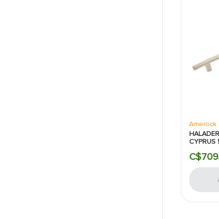
Amerock
HALADER
CYPRUS 5
SATINA
C$
709