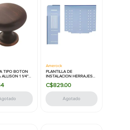
Amerock
A TIPO BOTON
PLANTILLA DE
ALLISON 1 1/4"
INSTALACION HERRAJES
ACEITADO
PARA
64
C$
829
.
00
K
PUERTAS/GABINETES
AMEROCK
Agotado
Agotado