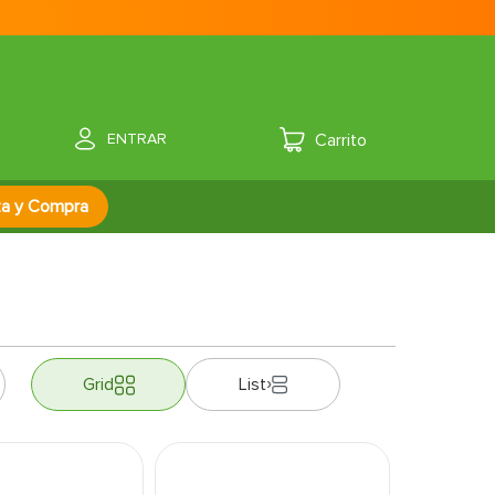
ENTRAR
za y Compra
Grid
List