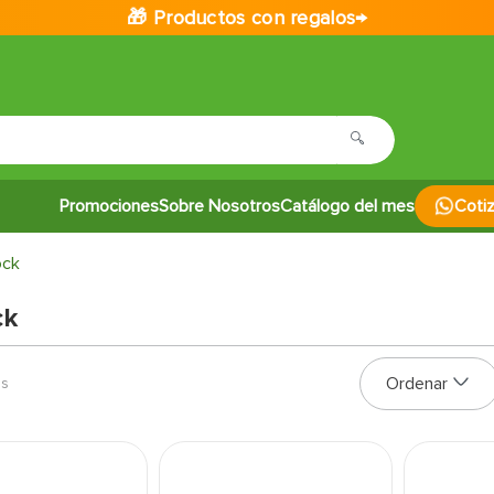
🎁 Productos con regalos→
Promociones
Sobre Nosotros
Catálogo del mes
Coti
ock
ck
os