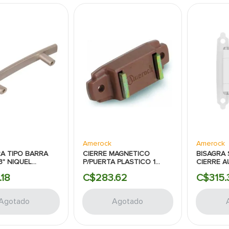
Amerock
Amerock
A TIPO BARRA
CIERRE MAGNETICO
BISAGRA
3" NIQUEL
P/PUERTA PLASTICO 1
CIERRE 
DO AMEROCK
15/16" MARRON AMEROCK
2PZAS 2 
.
18
C$
283
.
62
C$
315
.
AMEROC
Agotado
Agotado