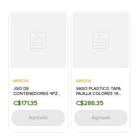
ARROW
ARROW
JGO DE
VASO PLASTICO TAPA
CONTENEDORES 4PZS
PAJILLA COLORES 14
PLAST VERDE/BLANCO
OZ ARROW
C$
171
.
35
C$
286
.
35
ARROW HMP
Agotado
Agotado