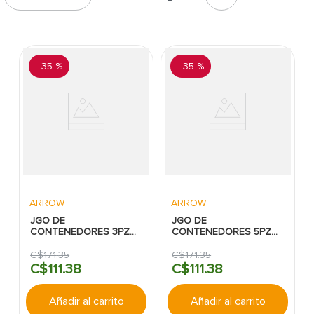
7
.
inodoro
8
.
azulejo
9
.
puerta
-
35 %
-
35 %
10
.
pantry
ARROW
ARROW
JGO DE
JGO DE
CONTENEDORES 3PZS
CONTENEDORES 5PZS
PLAST VERDE/BLANCO
PLAST VERDE/BLANCO
ARROW HMP
ARROW HMP
C$
171
.
35
C$
171
.
35
C$
111
.
38
C$
111
.
38
Añadir al carrito
Añadir al carrito