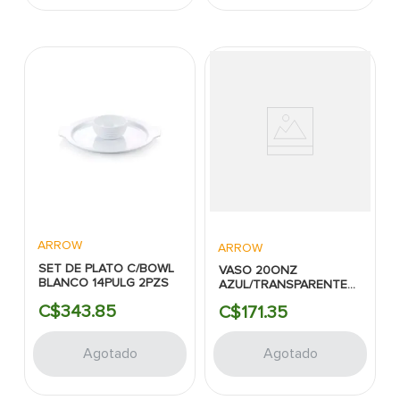
ARROW
ARROW
SET DE PLATO C/BOWL
VASO 20ONZ
BLANCO 14PULG 2PZS
AZUL/TRANSPARENTE
ARROW HOME
C$
343
.
85
C$
171
.
35
PRODUCTS
Agotado
Agotado