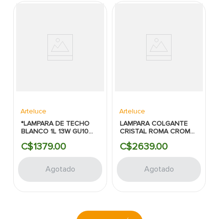
Arteluce
Arteluce
*LAMPARA DE TECHO
LAMPARA COLGANTE
BLANCO 1L 13W GU10
CRISTAL ROMA CROMO
ESTILO OJO DE BUEY
ARTELUCE 4LUCES
C$
1379
.
00
C$
2639
.
00
50W-IN&OUT
Agotado
Agotado