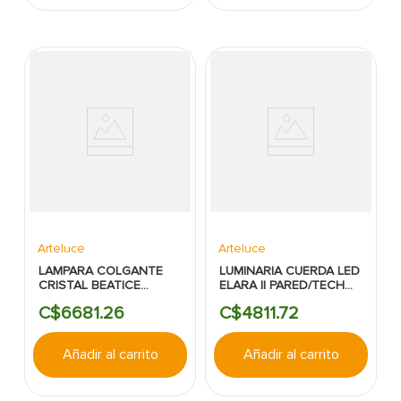
Arteluce
Arteluce
LAMPARA COLGANTE
LUMINARIA CUERDA LED
CRISTAL BEATICE
ELARA II PARED/TECHO
3L*120V*50W GZ10
4.2M 32W 3000K
C$
6681
.
26
C$
4811
.
72
ARTELUCE-IN&OUT
1700LM ARTELUCE
Añadir al carrito
Añadir al carrito