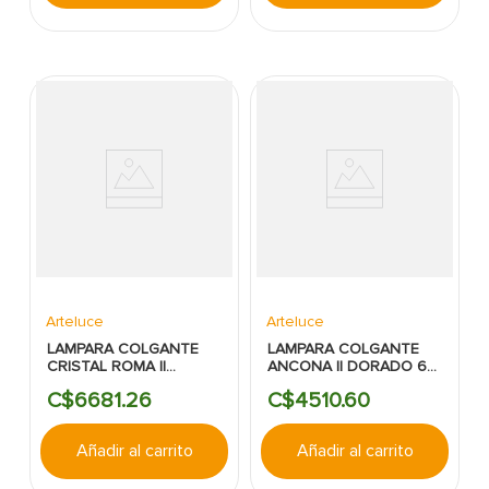
Arteluce
Arteluce
LAMPARA COLGANTE
LAMPARA COLGANTE
CRISTAL ROMA II
ANCONA II DORADO 6L
CROMO 127V
E27 60W ARTELUCE-
C$
6681
.
26
C$
4510
.
60
ARTELUCE-IN&OUT
IN&OUT
Añadir al carrito
Añadir al carrito