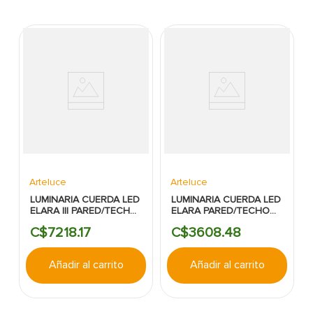
Arteluce
Arteluce
LUMINARIA CUERDA LED
LUMINARIA CUERDA LED
ELARA III PARED/TECHO
ELARA PARED/TECHO
6.2M 46W 3000K
2.25M 21W 3000K
C$
7218
.
17
C$
3608
.
48
2400LM ARTELUCE
1000LM ARTELUCE
Añadir al carrito
Añadir al carrito