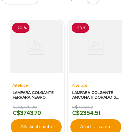
7
.
fachaleta
8
.
azulejo
9
.
pantry
-
70 %
-
48 %
10
.
puerta
Arteluce
Arteluce
LAMPARA COLGANTE
LAMPARA COLGANTE
FERRARA NEGRO
ANCONA III DORADO 6L
ARTELUCE 6LUCES E27
E27 40W ARTELUCE-
40W-IN&OUT
IN&OUT
C$
12
,
479
.
00
C$
4510
.
60
C$
3743
.
70
C$
2354
.
51
Añadir al carrito
Añadir al carrito