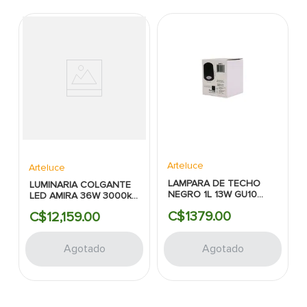
Arteluce
Arteluce
LAMPARA DE TECHO
LUMINARIA COLGANTE
NEGRO 1L 13W GU10
LED AMIRA 36W 3000k
ESTILO OJO DE BUEY
100-240V CHOCOLATE
C$
1379
.
00
C$
12
,
159
.
00
DESIGNERS
Agotado
Agotado