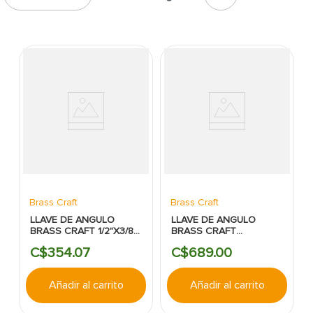
7
.
inodoro
8
.
azulejo
9
.
puerta
10
.
pantry
Brass Craft
Brass Craft
LLAVE DE ANGULO
LLAVE DE ANGULO
BRASS CRAFT 1/2"X3/8"
BRASS CRAFT
UNA VIA
1/2"X3/8"X3/8" TRES
C$
354
.
07
C$
689
.
00
VIAS
Añadir al carrito
Añadir al carrito