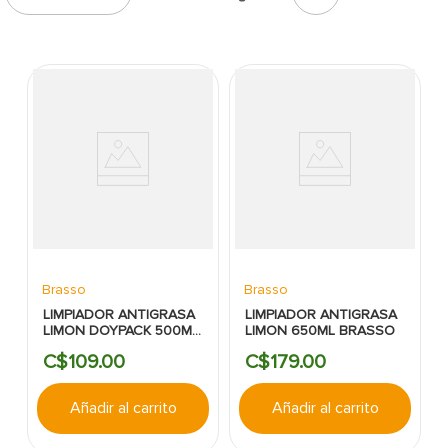
7
.
cerradura
8
.
fachaleta
9
.
abanico
10
.
puerta
Brasso
Brasso
LIMPIADOR ANTIGRASA
LIMPIADOR ANTIGRASA
LIMON DOYPACK 500ML
LIMON 650ML BRASSO
BRASSO
C$
109
.
00
C$
179
.
00
Añadir al carrito
Añadir al carrito