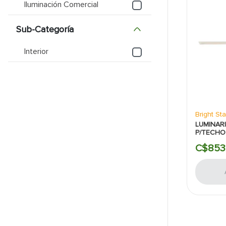
Iluminación Comercial
9
.
puerta
Sub-Categoría
10
.
pantry
Interior
Bright Sta
LUMINARI
P/TECHO
240V 65
C$
853
GENERAL