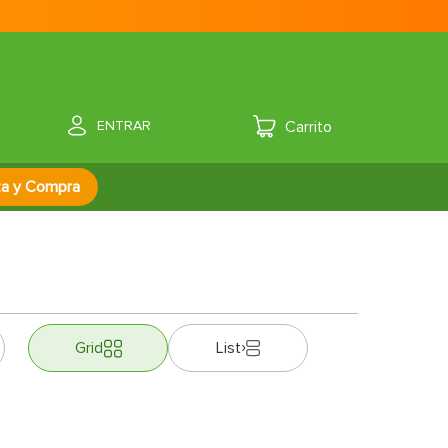
ENTRAR
za y Compra
Grid
List