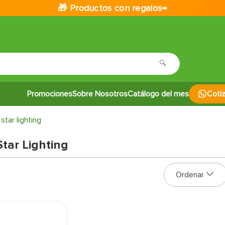
🎁 Productos con regalos→
Promociones
Sobre Nosotros
Catálogo del mes
Coti
 star lighting
Star Lighting