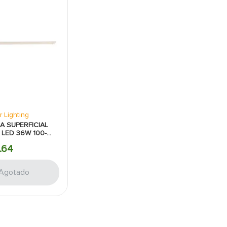
r Lighting
A SUPERFICIAL
 LED 36W 100-
00K BLANCO
.
64
 LIGHTING
Agotado