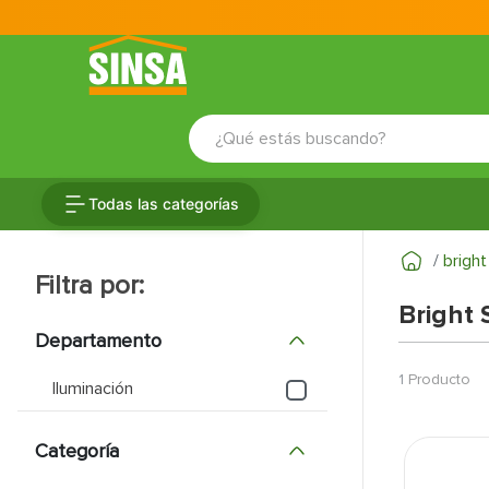
¿Qué estás buscando?
TÉRMINOS MÁS BUSCADOS
Todas las categorías
1
.
porcelanato
2
.
ceramica
bright
3
.
baldosa
Bright 
4
.
puertas
Departamento
5
.
cerradura
1
Producto
Iluminación
6
.
azulejo
Categoría
7
.
fachaleta
8
.
inodoro