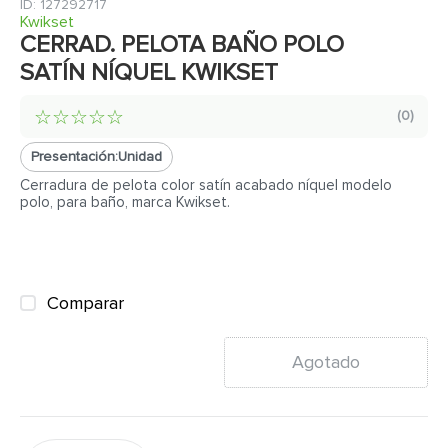
7
.
fachaleta
:
127292717
Kwikset
8
.
azulejo
CERRAD. PELOTA BAÑO POLO
SATÍN NÍQUEL KWIKSET
9
.
pantry
10
.
abanico
☆
☆
☆
☆
☆
(
0
)
Presentación:
Unidad
Cerradura de pelota color satín acabado níquel modelo
polo, para baño, marca Kwikset.
Comparar
Agotado