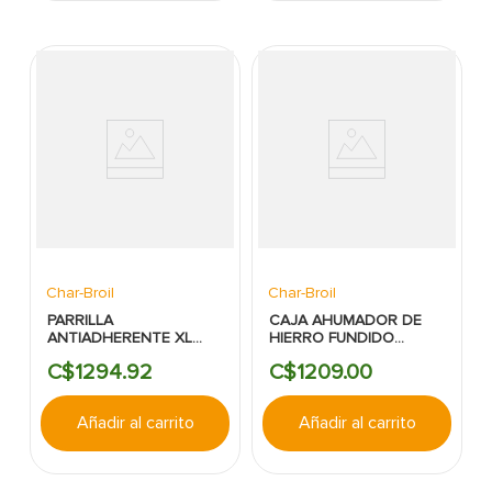
Char-Broil
Char-Broil
PARRILLA
CAJA AHUMADOR DE
ANTIADHERENTE XL
HIERRO FUNDIDO
ACERO NEGRO
8PULG CHAR BROIL
C$
1294
.
92
C$
1209
.
00
CHARBROIL
Añadir al carrito
Añadir al carrito