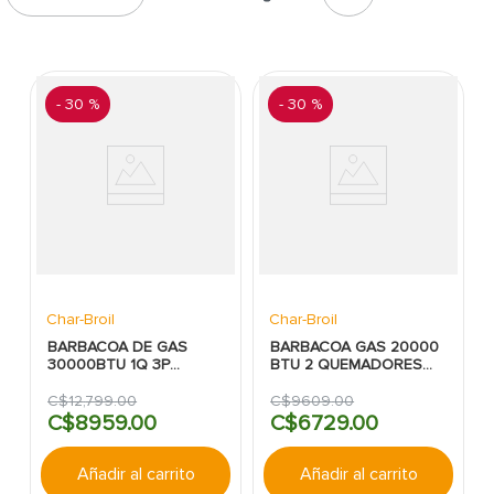
7
.
inodoro
8
.
azulejo
9
.
puerta
-
30 %
-
30 %
10
.
pantry
Char-Broil
Char-Broil
BARBACOA DE GAS
BARBACOA GAS 20000
30000BTU 1Q 3P
BTU 2 QUEMADORES
NEGRA CHARBROIL
NEGRA CHARBROIL
C$
12
,
799
.
00
C$
9609
.
00
C$
8959
.
00
C$
6729
.
00
Añadir al carrito
Añadir al carrito