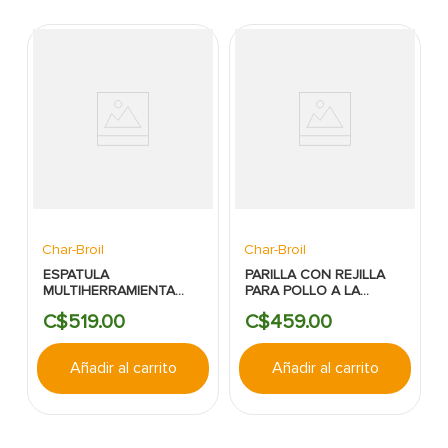
Char-Broil
Char-Broil
ESPATULA
PARILLA CON REJILLA
MULTIHERRAMIENTA
PARA POLLO A LA
ACERO INOXIDABLE
CERVEZA CHAR BROIL
C$
519
.
00
C$
459
.
00
CHAR BROIL
Añadir al carrito
Añadir al carrito