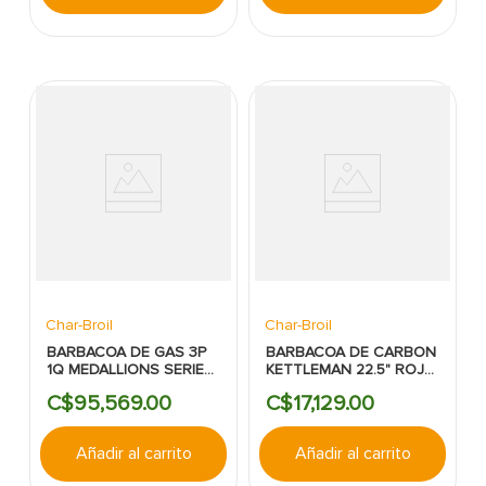
Char-Broil
Char-Broil
BARBACOA DE GAS 3P
BARBACOA DE CARBON
1Q MEDALLIONS SERIES
KETTLEMAN 22.5" ROJA
21 000 BTU ACERO
CHAR BROIL
C$
95
,
569
.
00
C$
17
,
129
.
00
INOXIDABLE CHAR
BROIL
Añadir al carrito
Añadir al carrito