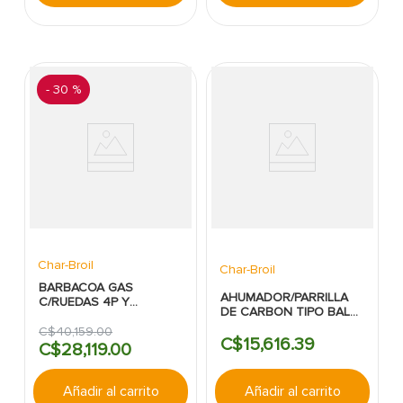
-
30 %
Char-Broil
Char-Broil
BARBACOA GAS
AHUMADOR/PARRILLA
C/RUEDAS 4P Y
DE CARBON TIPO BALA
QUEMADOR LATERAL
16" NEGRO CHAR BROIL
NEGRA CHARBROIL
C$
40
,
159
.
00
C$
15
,
616
.
39
C$
28
,
119
.
00
Añadir al carrito
Añadir al carrito