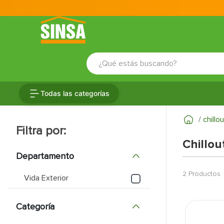
¿Qué estás buscando?
TÉRMINOS MÁS BUSCADOS
Todas las categorías
1
.
porcelanato
2
.
ceramica
chillou
3
.
baldosa
Chillou
4
.
puertas
Departamento
5
.
cerradura
2
Productos
Vida Exterior
6
.
azulejo
Categoría
7
.
fachaleta
8
.
inodoro