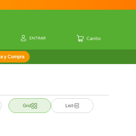
ENTRAR
za y Compra
Grid
List