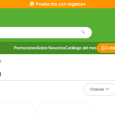
🎁 Productos con regalos→
Promociones
Sobre Nosotros
Catálogo del mes
Coti
t
t