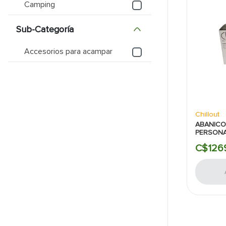
Camping
9
.
puerta
Sub-Categoría
10
.
pantry
Accesorios para acampar
Chillout
ABANICO
PERSONA
VELOCID
C$
126