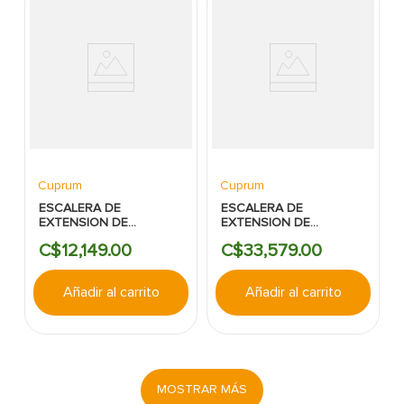
Cuprum
Cuprum
ESCALERA DE
ESCALERA DE
EXTENSION DE
EXTENSION DE
ALUMINIO
ALUMINIO
C$
12
,
149
.
00
C$
33
,
579
.
00
CUPRUM:24PIES:330LBS
CUPRUM:40PIES:385LBS
Añadir al carrito
Añadir al carrito
MOSTRAR MÁS