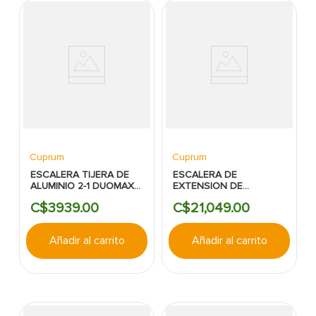
Cuprum
Cuprum
ESCALERA TIJERA DE
ESCALERA DE
ALUMINIO 2-1 DUOMAX
EXTENSION DE
CUPRUM 4PIES 150KG
ALUMINIO CUPRUM
C$
3939
.
00
C$
21
,
049
.
00
28PIES 385LBS
Añadir al carrito
Añadir al carrito