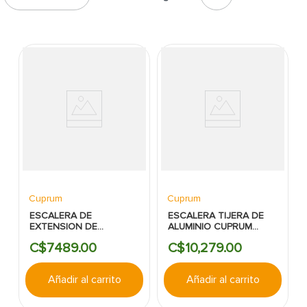
7
.
cerradura
8
.
azulejo
9
.
pantry
10
.
puerta
Cuprum
Cuprum
ESCALERA DE
ESCALERA TIJERA DE
EXTENSION DE
ALUMINIO CUPRUM
ALUMINIO CUPRUM
12PIES 385LBS
C$
7489
.
00
C$
10
,
279
.
00
16PIES 330LBS
Añadir al carrito
Añadir al carrito