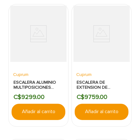
Cuprum
Cuprum
ESCALERA ALUMINIO
ESCALERA DE
MULTIPOSICIONES
EXTENSION DE
150KG 13 PIES CUPRUM
ALUMINIO CUPRUM
C$
9299
.
00
C$
9759
.
00
20PIES 330LBS
Añadir al carrito
Añadir al carrito