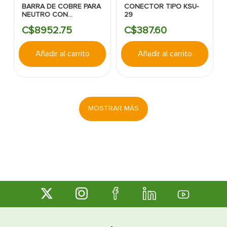
BARRA DE COBRE PARA
CONECTOR TIPO KSU-
NEUTRO CON
29
AISLADORES Y
C$
8952
.
75
C$
387
.
60
MONTURA 4"X20"X1/4"-
LIGHTNING PRO
Añadir al carrito
Añadir al carrito
MOSTRAR MÁS