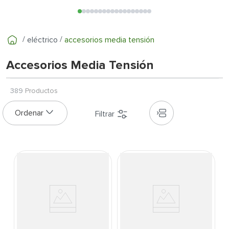
7
.
inodoro
8
.
azulejo
9
.
puerta
eléctrico
accesorios media tensión
10
.
pantry
Accesorios Media Tensión
389
Productos