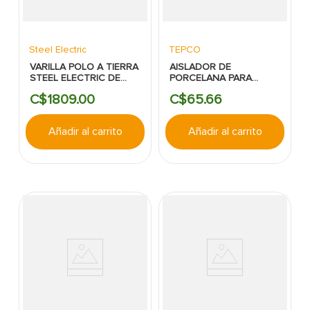
Steel Electric
TEPCO
VARILLA POLO A TIERRA
AISLADOR DE
STEEL ELECTRIC DE
PORCELANA PARA
5/8X10 UL-SE
RETENIDA -
C$
1809
.
00
C$
65
.
66
TEPCO:ANSI54-1
Añadir al carrito
Añadir al carrito