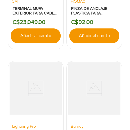
3M
HOMAC
TERMINAL MUFA
PINZA DE ANCLAJE
EXTERIOR PARA CABLE
PLASTICA PARA
DE POTENCIA -
ACOMETIDA LCT - PKD-
C$
23
,
049
.
00
C$
92
.
00
3M:15KVDE2-
20C
4/0AWG:25KVDE2-
1/0AWG.
Añadir al carrito
Añadir al carrito
Lightning Pro
Burndy