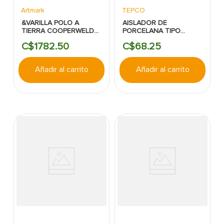
Artmark
TEPCO
&VARILLA POLO A
AISLADOR DE
TIERRA COOPERWELD
PORCELANA TIPO
DE 5/8"X8' UL -
CARRETE 3 PULGADA -
C$
1782
.
50
C$
68
.
25
MACLEAN
TEPCO
Añadir al carrito
Añadir al carrito