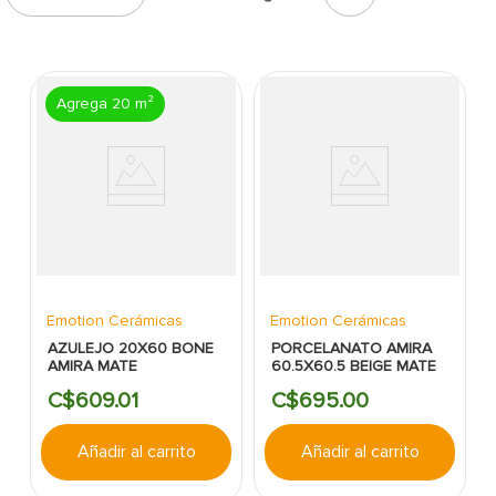
7
.
cerradura
8
.
fachaleta
9
.
abanico
Agrega 20 m²
10
.
puerta
Emotion Cerámicas
Emotion Cerámicas
AZULEJO 20X60 BONE
PORCELANATO AMIRA
AMIRA MATE
60.5X60.5 BEIGE MATE
C$
609
.
01
C$
695
.
00
Añadir al carrito
Añadir al carrito