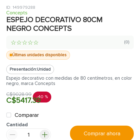
7
.
fachaleta
:
149979288
8
.
inodoro
Concepts
ESPEJO DECORATIVO 80CM
9
.
puerta
NEGRO CONCEPTS
10
.
pantry
☆
☆
☆
☆
☆
(
0
)
Últimas unidades disponibles
Presentación:
Unidad
Espejo decorativo con medidas de 80 centímetros, en color
negro, marca Concepts
C$
9028
.
99
-
40 %
C$
5417
.
39
Comparar
Cantidad
Comprar ahora