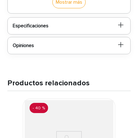
Mostrar más
Características
Formato de 80 centímetros:
Dimensión
Especificaciones
equilibrada que permite protagonismo sin
abrumar, adecuada para colocar sobre
consolas, muebles bajos o como pieza de
pared.
Opiniones
Color negro elegante del marco:
El acabado en
negro aporta sofisticación, contraste y fácil
combinación con otros elementos decorativos
o mobiliario.
Diseño pensado para decoración interior:
Fabricado por Concepts con atención al
Productos relacionados
detalle, este espejo combina buen gusto con
funcionalidad para uso en ambientes
residenciales o profesionales.
Instalación sencilla y mantenimiento mínimo:
Su
-
40 %
perfil adaptable y estructura preparada
permiten una instalación adecuada y un
cuidado diario sin complicaciones.
¿Por qué comprar?