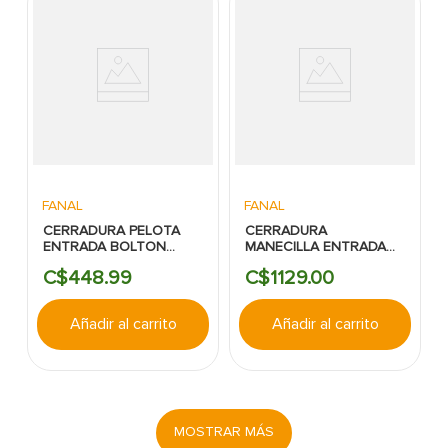
FANAL
FANAL
CERRADURA PELOTA
CERRADURA
ENTRADA BOLTON
MANECILLA ENTRADA
NEGRO MATE FANAL
RENNES SATIN NIQUEL
C$
448
.
99
C$
1129
.
00
FANAL
Añadir al carrito
Añadir al carrito
MOSTRAR MÁS