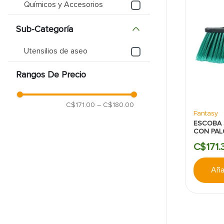
Químicos y Accesorios
9
.
puerta
Sub-Categoría
10
.
pantry
Utensilios de aseo
Rangos De Precio
C$171.00
–
C$180.00
Fantasy
ESCOBA 
CON PAL
C$
171
.
Añad