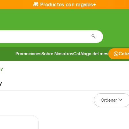
🎁 Productos con regalos→
Promociones
Sobre Nosotros
Catálogo del mes
Coti
sy
y