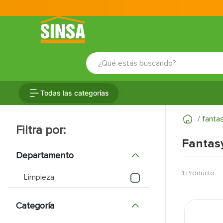
¿Qué estás buscando?
TÉRMINOS MÁS BUSCADOS
Todas las categorías
1
.
porcelanato
2
.
ceramica
fanta
3
.
puertas
Fantas
4
.
baldosa
Departamento
5
.
cerradura
1
Producto
Limpieza
6
.
fachaleta
Categoría
7
.
inodoro
8
.
azulejo