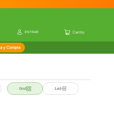
ENTRAR
za y Compra
Grid
List