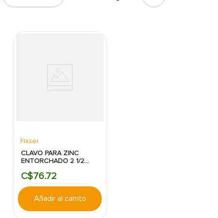
7
.
cerradura
8
.
azulejo
9
.
pantry
10
.
puerta
Fixser
CLAVO PARA ZINC
ENTORCHADO 2 1/2
PULGADA
C$
76
.
72
Añadir al carrito