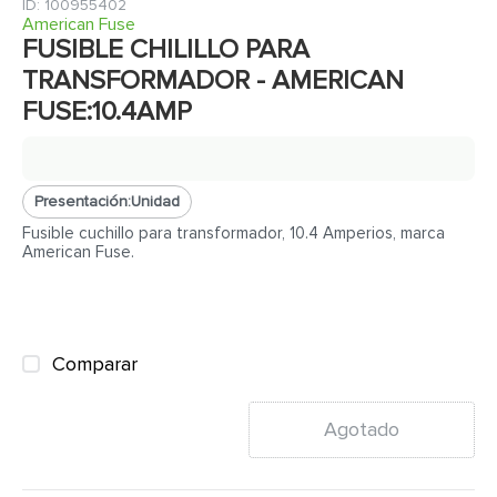
7
.
cerradura
:
100955402
American Fuse
8
.
azulejo
FUSIBLE CHILILLO PARA
TRANSFORMADOR - AMERICAN
9
.
pantry
FUSE:10.4AMP
10
.
puerta
Presentación:
Unidad
Fusible cuchillo para transformador, 10.4 Amperios, marca
American Fuse.
Comparar
Agotado