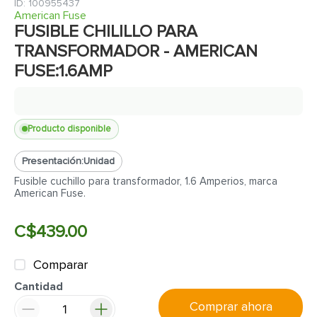
7
.
fachaleta
:
100955437
American Fuse
8
.
inodoro
FUSIBLE CHILILLO PARA
TRANSFORMADOR - AMERICAN
9
.
puerta
FUSE:1.6AMP
10
.
pantry
Producto disponible
Presentación:
Unidad
Fusible cuchillo para transformador, 1.6 Amperios, marca
American Fuse.
C$
439
.
00
Comparar
Cantidad
Comprar ahora