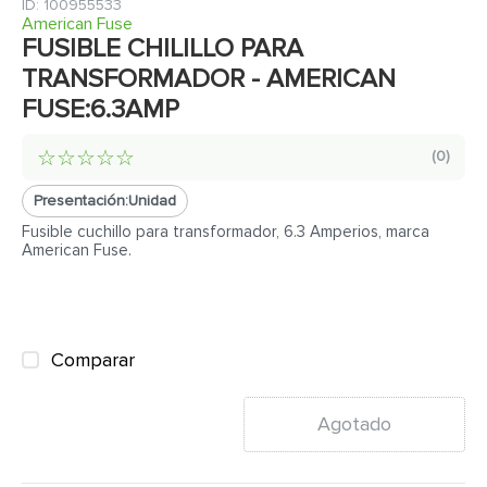
7
.
fachaleta
:
100955533
American Fuse
8
.
inodoro
FUSIBLE CHILILLO PARA
TRANSFORMADOR - AMERICAN
9
.
puerta
FUSE:6.3AMP
10
.
pantry
☆
☆
☆
☆
☆
(
0
)
Presentación:
Unidad
Fusible cuchillo para transformador, 6.3 Amperios, marca
American Fuse.
Comparar
Agotado