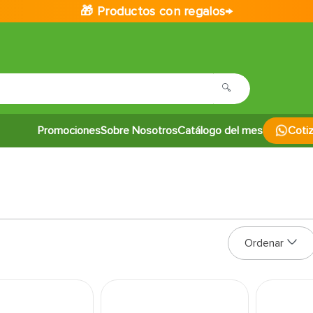
🎁 Productos con regalos→
Promociones
Sobre Nosotros
Catálogo del mes
Coti