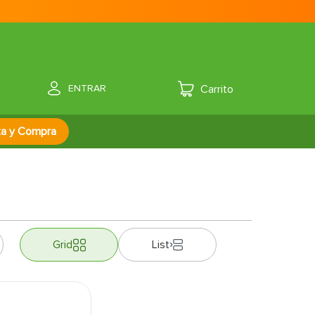
ENTRAR
za y Compra
Grid
List