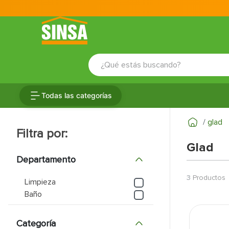
¿Qué estás buscando?
TÉRMINOS MÁS BUSCADOS
Todas las categorías
1
.
porcelanato
2
.
ceramica
glad
3
.
baldosa
Glad
4
.
puertas
Departamento
5
.
cerradura
3
Productos
Limpieza
6
.
azulejo
Baño
7
.
fachaleta
Categoría
8
.
inodoro