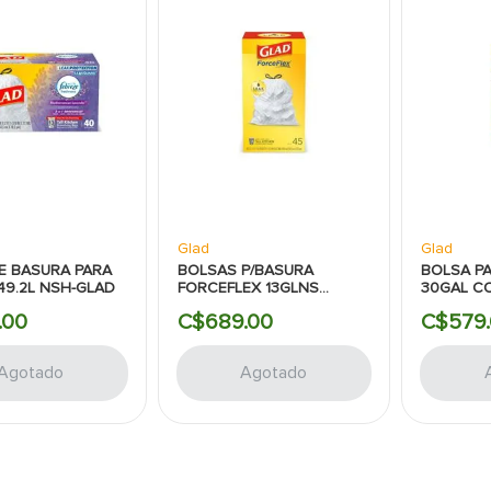
Glad
Glad
E BASURA PARA
BOLSAS P/BASURA
BOLSA P
49.2L NSH-GLAD
FORCEFLEX 13GLNS
30GAL C
C/CORDON 45PZAS GLAD
FORCEFL
.
00
C$
689
.
00
C$
579
.
GLAD
Agotado
Agotado