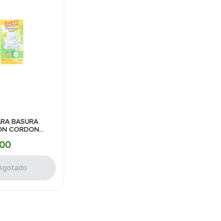
ARA BASURA
ON CORDON
EXPLUS 25PZAS
00
Agotado