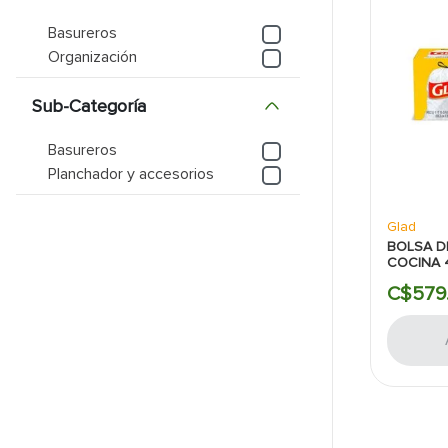
Basureros
9
.
puerta
Organización
10
.
pantry
Sub-Categoría
Basureros
Planchador y accesorios
Glad
BOLSA D
COCINA 
C$
579