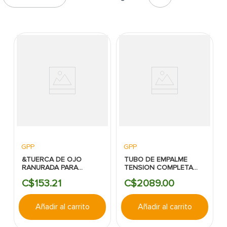
7
.
cerradura
8
.
azulejo
9
.
pantry
10
.
puerta
GPP
GPP
&TUERCA DE OJO
TUBO DE EMPALME
RANURADA PARA
TENSION COMPLETA
PERNO DE 5/8" - GPP
PARA CABLE ACSR -
C$
153
.
21
C$
2089
.
00
GPP.:336MCM
Añadir al carrito
Añadir al carrito