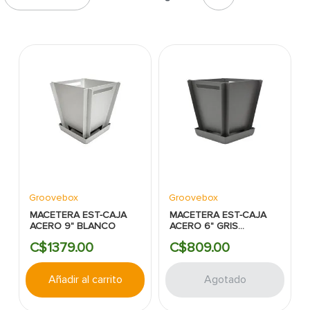
7
.
inodoro
8
.
azulejo
9
.
puerta
10
.
pantry
Groovebox
Groovebox
MACETERA EST-CAJA
MACETERA EST-CAJA
ACERO 9" BLANCO
ACERO 6" GRIS
OSCURO
C$
1379
.
00
C$
809
.
00
Añadir al carrito
Agotado