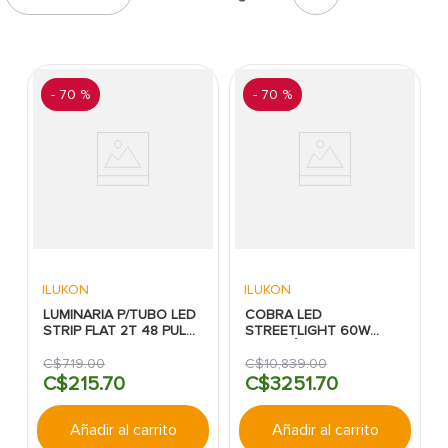
7
.
cerradura
8
.
fachaleta
9
.
abanico
-
70 %
-
70 %
10
.
puerta
ILUKON
ILUKON
LUMINARIA P/TUBO LED
COBRA LED
STRIP FLAT 2T 48 PULG
STREETLIGHT 60W
S/T ILU
8700 LÚMENES 10 KV
100-277V 1-10V IK08
C$
719
.
00
C$
10
,
839
.
00
IP65 5000K UL C/F TIPO
C$
215
.
70
C$
3251
.
70
III
Añadir al carrito
Añadir al carrito