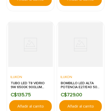
ILUKON
ILUKON
TUBO LED T8 VIDRIO
BOMBILLO LED ALTA
9W 6500K 900LUM
POTENCIA E27/E40 50W
100/265V ILUK
4500LM 6500K 120-
C$
135
.
75
C$
729
.
00
277V ILUKON
Añadir al carrito
Añadir al carrito