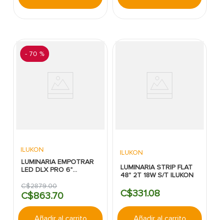
-
70 %
ILUKON
ILUKON
LUMINARIA EMPOTRAR
LUMINARIA STRIP FLAT
LED DLX PRO 6"
48" 2T 18W S/T ILUKON
10/15/22W 5SCCT 120-
277V UL ILUKON
C$
2879
.
00
C$
331
.
08
C$
863
.
70
Añadir al carrito
Añadir al carrito