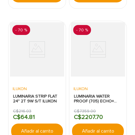
-
70 %
-
70 %
ILUKON
ILUKON
LUMINARIA STRIP FLAT
LUMINARIA WATER
24" 2T 9W S/T ILUKON
PROOF (705) ECHO+
LED 48 4400LM 40W
3/4/5K 120-277V IP67 0-
C$
216
.
03
C$
7359
.
00
10V ETL ILUKON
C$
64
.
81
C$
2207
.
70
Añadir al carrito
Añadir al carrito