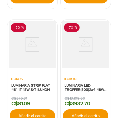
-
70 %
-
70 %
ILUKON
ILUKON
LUMINARIA STRIP FLAT
LUMINARIA LED
48" 1T 18W S/T ILUKON
TROFFER(503)2x4 48W
6000lm 4000K MV
ILUKON CXP
C$
270
.
31
C$
13
,
109
.
00
C$
81
.
09
C$
3932
.
70
Añadir al carrito
Añadir al carrito