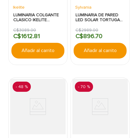
Ikelite
Sylvania
LUMINARIA COLGANTE
LUMINARIA DE PARED
CLASICO IKELITE
LED SOLAR TORTUGA
BRONCE E27 3LUCES
INTI 25W 4000K IP65
60W
SOLUX SYLVANIA
C$
3089
.
00
C$
2989
.
00
C$
1612
.
81
C$
896
.
70
Añadir al carrito
Añadir al carrito
-
48 %
-
70 %