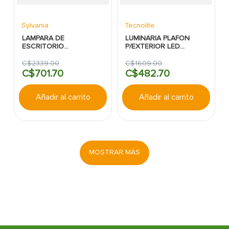
Sylvania
Tecnolite
LAMPARA DE
LUMINARIA PLAFON
ESCRITORIO
P/EXTERIOR LED
RECARGABLE
LACERTA 9W 800LM
MULTIFUNCIONAL
4000K IP65 100-240V
C$
2339
.
00
C$
1609
.
00
SYLVANIA
TECNOLITE
C$
701
.
70
C$
482
.
70
Añadir al carrito
Añadir al carrito
MOSTRAR MÁS