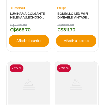
Blumenau
Philips
LUMINARIA COLGANTE
BOMBILLO LED WI-FI
HELENA V/LECHOSO
DIMEABLE VINTAGE
1XE27 DORADO
AMBAR E26 A19 WIZ
BLUMENAU
PHILIPS
C$
2229
.
00
C$
1039
.
00
C$
668
.
70
C$
311
.
70
Añadir al carrito
Añadir al carrito
-
70 %
-
70 %