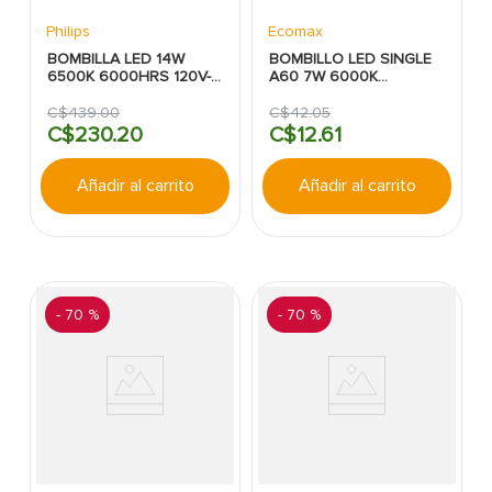
Philips
Ecomax
BOMBILLA LED 14W
BOMBILLO LED SINGLE
6500K 6000HRS 120V-
A60 7W 6000K
240V ECOHOME 3
ECOMAX
PACKPHILIPS
C$
439
.
00
C$
42
.
05
C$
230
.
20
C$
12
.
61
Añadir al carrito
Añadir al carrito
-
70 %
-
70 %