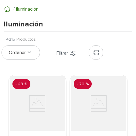
7
.
cerradura
iluminación
8
.
azulejo
9
.
pantry
Iluminación
10
.
puerta
4215
Productos
-
48 %
-
70 %