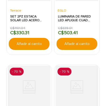
Terrace
EGLO
SET 2PZ ESTACA
LUMINARIA DE PARED
SOLAR LED ACERO
LED APLIQUE CUAD
INOX TERRACE
SCOGLIERA-E 2L GU10
5W IP44 MOD 74023
C$
1101
.
04
C$
839
.
01
NEGRA EGLO
C$
330
.
31
C$
503
.
41
Añadir al carrito
Añadir al carrito
-
70 %
-
70 %