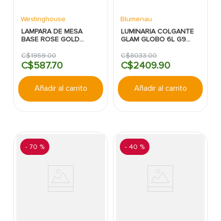
Westinghouse
Blumenau
LAMPARA DE MESA
LUMINARIA COLGANTE
BASE ROSE GOLD
GLAM GLOBO 6L G9
C/TELA GRIS 1LUZ
DORADO BLUMENAU
WESTINGHOUSE
C$
1959
.
00
C$
8033
.
00
C$
587
.
70
C$
2409
.
90
Añadir al carrito
Añadir al carrito
-
70 %
-
40 %