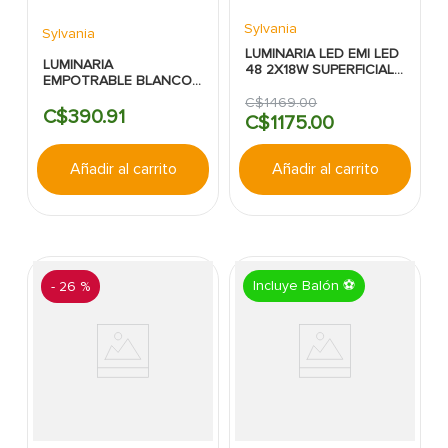
Sylvania
Sylvania
LUMINARIA LED EMI LED
LUMINARIA
48 2X18W SUPERFICIAL
EMPOTRABLE BLANCO
S/TUBO SYLVANIA
LED 35000HRS 120V-
C$
1469
.
00
277V REDONDO
C$
390
.
91
C$
1175
.
00
SYLVANIA 11" 24W
6500K 1600LM
Añadir al carrito
Añadir al carrito
Incluye Balón ⚽
-
26 %