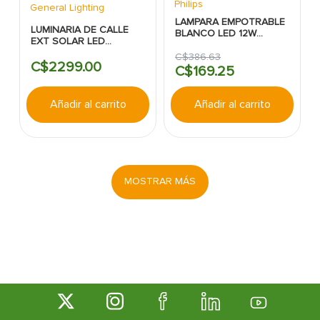
Philips
General Lighting
LAMPARA EMPOTRABLE
LUMINARIA DE CALLE
BLANCO LED 12W
EXT SOLAR LED
900LM/4000K METAL
C/CONTROL 30W 3.2V
REDONDA DL252
C$
386
.
63
6000-7000K GENERAL
C$
2299
.
00
PHILIPS
C$
169
.
25
LIGHTING
Añadir al carrito
Añadir al carrito
MOSTRAR MÁS