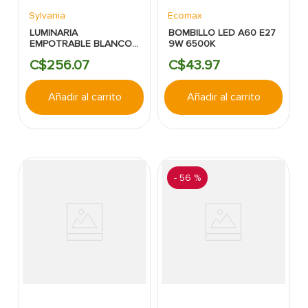
Sylvania
Ecomax
LUMINARIA
BOMBILLO LED A60 E27
EMPOTRABLE BLANCO
9W 6500K
LED 20000HRS 100V-
C$
256
.
07
C$
43
.
97
240V REDONDO
SYLVANIA 5'' 9W 6500K
630LM
Añadir al carrito
Añadir al carrito
-
56 %