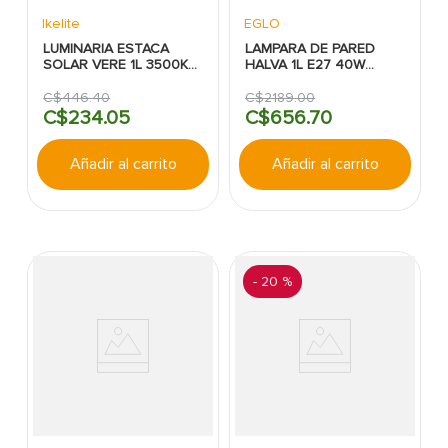
Ikelite
EGLO
LUMINARIA ESTACA
LAMPARA DE PARED
SOLAR VERE 1L 3500K
HALVA 1L E27 40W
0.06W CROMO IKELITE
BEIGE EGLO
C$
446
.
40
C$
2189
.
00
C$
234
.
05
C$
656
.
70
Añadir al carrito
Añadir al carrito
-
20 %