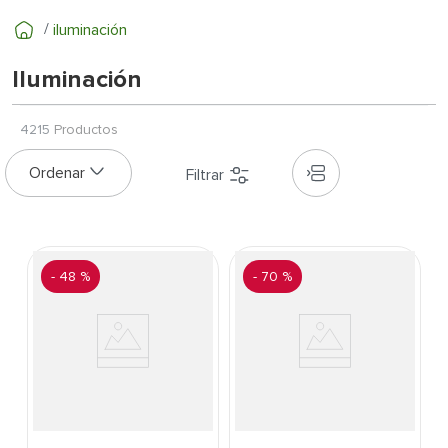
7
.
cerradura
iluminación
8
.
azulejo
9
.
pantry
Iluminación
10
.
puerta
4215
Productos
-
48 %
-
70 %