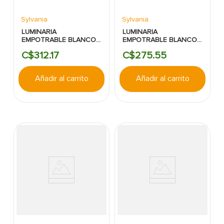
Sylvania
Sylvania
LUMINARIA
LUMINARIA
EMPOTRABLE BLANCO
EMPOTRABLE BLANCO
LED 20000HRS 100V-
LED 20000HRS 100V-
C$
312
.
17
C$
275
.
55
240V REDONDO
240V REDONDO
SYLVANIA 8" 18W 6500K
SYLVANIA 6" 12W 6500K
1260LM
840LM
Añadir al carrito
Añadir al carrito