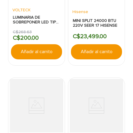
VOLTECK
Hisense
LUMINARIA DE
MINI SPLIT 24000 BTU
SOBREPONER LED TIPO
220V SEER 17 HISENSE
PLAFON 12W 950LUM
6500K REDONDA
C$
268
.
63
C$
23
,
499
.
00
BLANCO VOLTECK
C$
200
.
00
Añadir al carrito
Añadir al carrito